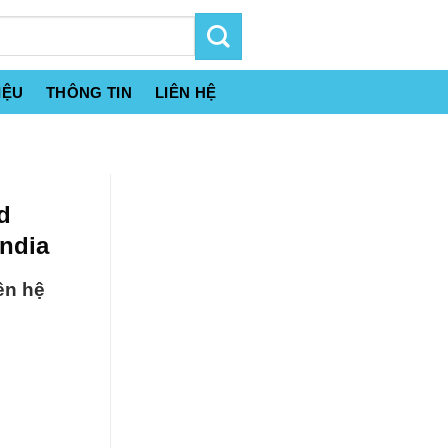
IỆU
THÔNG TIN
LIÊN HỆ
d
India
ên hệ