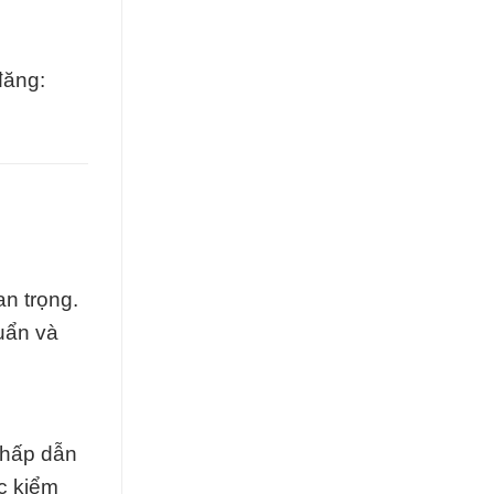
đăng:
n trọng.
uẩn và
 hấp dẫn
c kiểm