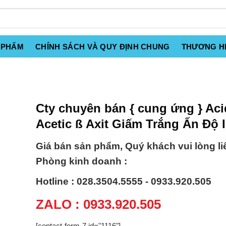
 PHẨM
CHÍNH SÁCH VÀ QUY ĐỊNH CHUNG
THƯƠNG H
Cty chuyên bán { cung ứng } Aci
Acetic ß Axit Giấm Trắng Ấn Độ 
Giá bán sản phẩm, Quý khách vui lòng li
Phòng kinh doanh :
Hotline : 028.3504.5555 - 0933.920.505
ZALO : 0933.920.505
[contact-form-7 id="1116"]