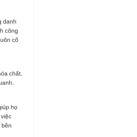
g danh
nh công
luôn cố
óa chất,
uanh.
giúp họ
 việc
n bền