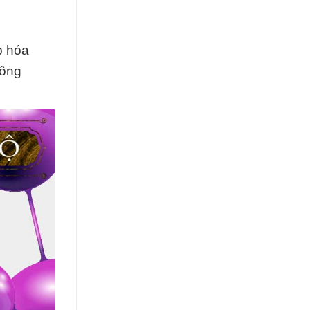
p hóa
công