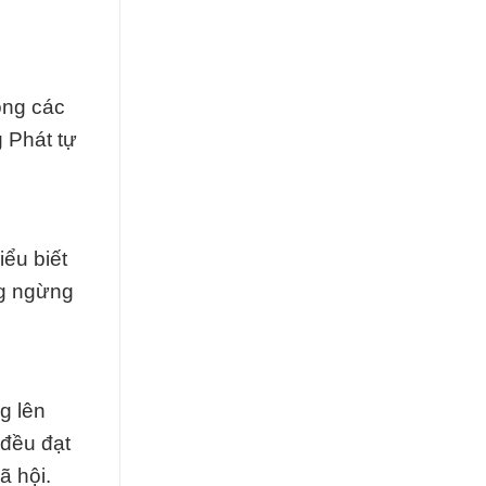
ong các
 Phát tự
ểu biết
ng ngừng
g lên
 đều đạt
ã hội.