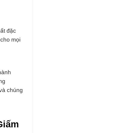
hất đặc
 cho mọi
 hành
ng
 và chúng
 Giấm