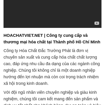
cao, đáp ứng nhu cầu đa dạng của các ngành công
nghiệp. Chúng tôi không chỉ là một doanh nghiệp
hướng đến lợi nhuận mà còn coi trọng trách nhiệm
xã hội trong kinh doanh.
Với đội ngũ nhân viên chuyên nghiệp và giàu kinh
nghiệm, chúng tôi cam kết mang đến sản phẩm và
dịch vụ tốt nhất cho khách hàng. Sự an toàn và hiệu
quả trong việc sử dụng hóa chất là ưu tiên hàng đầu
của chúng tôi. Chúng tôi hiểu rằng nước là một
nguồn tài nguyên quý báu cần được bảo vệ và xử lý
một cách bền vững.
Chúng tôi tự hào là nhà cung cấp tổng thể cho mọi
nhu cầu về công nghiệp hóa chất, và đặc biệt đã và
đang đóng góp vào ngành dầu khí với danh tiếng
vững chắc. Chúng tôi không chỉ cung cấp sản phẩm