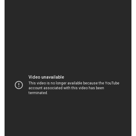
HOACHATVIET.NET | Công ty cung cấp và
thương mại hóa chất tại Thành phố Hồ Chí Minh
Công ty Hóa Chất Đắc Trường Phát là đơn vị
chuyên sản xuất và cung cấp hóa chất chất lượng