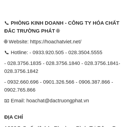
028.3756.1842
- 0932.660.696 - 0901.326.566 - 0906.387.866 -
0902.765.866
📧 Email: hoachat@dactruongphat.vn
ĐỊA CHỈ
1229C Quốc lộ 1A, Phường Bình Trị Đông B,
Quận Bình Tân, TP. Hồ Chí Minh
CÔNG TY XNK TM SX HÓA CHẤT ĐẮC TRƯỜNG
PHÁT
Công ty Hóa Chất Đắc Trường Phát, hoạt động dưới
tên miền
hoachatviet.net
, tự hào là một đơn vị hàng