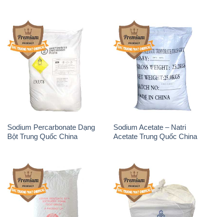
Sodium Percarbonate Dạng
Sodium Acetate – Natri
Bột Trung Quốc China
Acetate Trung Quốc China
Sodium Benzoate – Mốc Bột
Sodium Bicarbonate – Bicar
Chữ Cam Food Grade Trung
NaHCO3 Food Grade 3 Chữ
Quốc China
GGG Bao Jumbo ( Bành )
Trung Quốc China