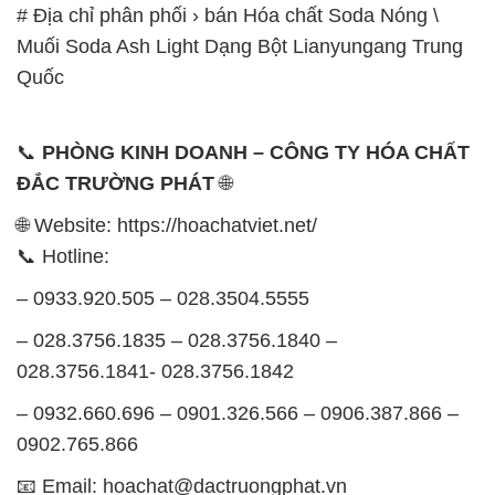
– 0933.920.505 – 028.3504.5555
– 028.3756.1835 – 028.3756.1840 –
028.3756.1841- 028.3756.1842
– 0932.660.696 – 0901.326.566 – 0906.387.866 –
0902.765.866
📧 Email: hoachat@dactruongphat.vn
GIỜ LÀM VIỆC TẠI CÔNG TY HÓA CHẤT ĐẮC
TRƯỜNG PHÁT
Thời gian làm việc
tại Hóa Chất Đắc Trường Phát
được tổ chức như sau:
Thứ 2 đến thứ 6: Buổi sáng: từ 8h đến 11h – Buổi
chiều: từ 12h30 đến 17h
Thứ 7: Buổi sáng: từ 8h đến 11h – Buổi chiều: từ