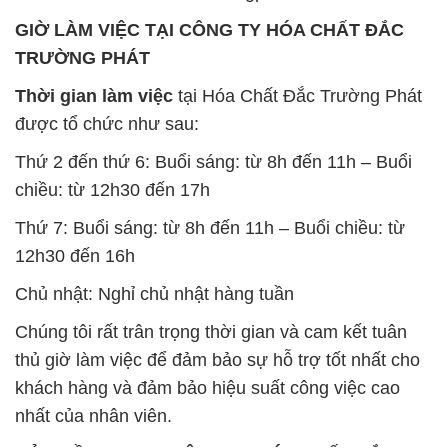
12h30 đến 16h
Chủ nhật: Nghỉ chủ nhật hàng tuần
Chúng tôi rất trân trọng thời gian và cam kết tuân
thủ giờ làm việc để đảm bảo sự hỗ trợ tốt nhất cho
khách hàng và đảm bảo hiệu suất công việc cao
nhất của nhân viên.
BẢN ĐỒ MAP TẠI CÔNG TY HÓA CHẤT ĐẮC
TRƯỜNG PHÁT
ĐỊA CHỈ: 1229C Quốc lộ 1A, Phường Bình Trị
Đông B, Quận Bình Tân, Sài Gòn TP. Hồ Chí
Minh