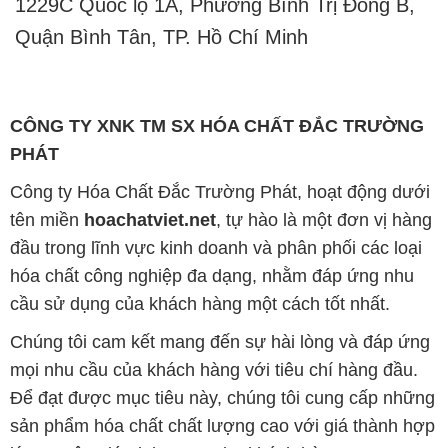
đầu trong lĩnh vực kinh doanh và phân phối các loại
hóa chất công nghiệp đa dạng, nhằm đáp ứng nhu
cầu sử dụng của khách hàng một cách tốt nhất.
Chúng tôi cam kết mang đến sự hài lòng và đáp ứng
mọi nhu cầu của khách hàng với tiêu chí hàng đầu.
Để đạt được mục tiêu này, chúng tôi cung cấp những
sản phẩm hóa chất chất lượng cao với giá thành hợp
lý, tạo nên giá trị thực sự cho khách hàng.
Uy tín là nguyên tắc hàng đầu trong hoạt động kinh
doanh của chúng tôi. Chúng tôi luôn ý thức rằng mỗi
sản phẩm mà chúng tôi cung cấp cần phải đáp ứng
tiêu chuẩn chất lượng cao, đảm bảo sự hài lòng của
đối tác. Đồng thời, chúng tôi luôn đặt mức giá hợp lý,
nhằm tạo điều kiện cho sự phát triển và sự tồn tại
bền vững trên con đường phía trước.