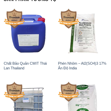
Chất Bảo Quản CMIT Thái
Phèn Nhôm – Al2(SO4)3 17%
Lan Thailand
Ấn Độ India
Chất tạo bọt Las P Tico Tank
Sodium Benzoate – Mốc Bột
IBC Bồn Việt Nam
Kalama Food Grade Mỹ Usa