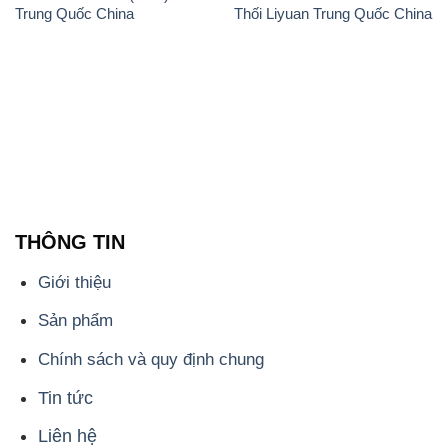
Giới thiệu
Sản phẩm
Chính sách và quy định chung
Tin tức
Liên hệ
📞
PHÒNG KINH DOANH - CÔNG TY HÓA CHẤT
ĐẮC TRƯỜNG PHÁT
🌐
🌐 Website: https://hoachatviet.net/
📞 Hotline: - 0933.920.505 - 028.3504.5555
- 028.3756.1835 - 028.3756.1840 - 028.3756.1841-