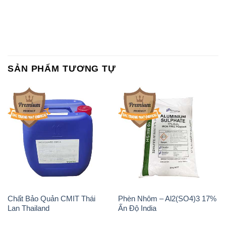
SẢN PHẨM TƯƠNG TỰ
Chất Bảo Quản CMIT Thái
Phèn Nhôm – Al2(SO4)3 17%
Lan Thailand
Ấn Độ India