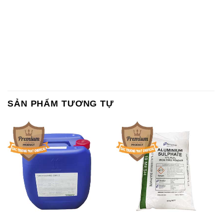
SẢN PHẨM TƯƠNG TỰ
Chất Bảo Quản CMIT Thái
Phèn Nhôm – Al2(SO4)3 17%
Lan Thailand
Ấn Độ India