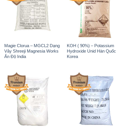
Magie Clorua – MGCL2 Dạng
KOH ( 90%) – Potassium
Vảy Shreeji Magnesia Works
Hydroxide Unid Hàn Quốc
Ấn Độ India
Korea
Sodium Percarbonate Dạng
Sodium Acetate – Natri
Bột Trung Quốc China
Acetate Trung Quốc China