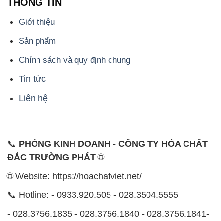
Tin tức
Liên hệ
📞
PHÒNG KINH DOANH - CÔNG TY HÓA CHẤT
ĐẮC TRƯỜNG PHÁT
🌐
🌐 Website: https://hoachatviet.net/
📞 Hotline: - 0933.920.505 - 028.3504.5555
- 028.3756.1835 - 028.3756.1840 - 028.3756.1841-
028.3756.1842
- 0932.660.696 - 0901.326.566 - 0906.387.866 -
0902.765.866
📧 Email: hoachat@dactruongphat.vn