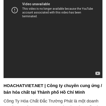
HOACHATVIET.NET | Công ty chuyên cung ứng /
bán hóa chất tại Thành phố Hồ Chí Minh
Công Ty Hóa Chất Đắc Trường Phát là một doanh
nghiệp chuyên trong lĩnh vực bán và phân phối hóa
chất. Chúng tôi đặt mục tiêu không chỉ cung cấp sản
phẩm chất lượng mà còn mang đến dịch vụ hỗ trợ
tận tâm và chuyên nghiệp để đáp ứng mọi nhu cầu
của khách hàng. Điều đặc biệt là chúng tôi tự hào