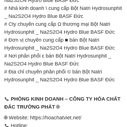
# Đơn vị chuyên cung cấp ■ bán Bột Natri
Hydrosunphit _ Na2S2O4 Hydro Blue BASF Đức
# Nơi phân phối ε bán Bột Natri Hydrosunphit _
Na2S2O4 Hydro Blue BASF Đức
# Địa chỉ chuyên phân phối © bán Bột Natri
Hydrosunphit _ Na2S2O4 Hydro Blue BASF Đức
📞
PHÒNG KINH DOANH – CÔNG TY HÓA CHẤT
ĐẮC TRƯỜNG PHÁT
🌐
🌐 Website: https://hoachatviet.net/
📞 Hotline:
– 0933.920.505 – 028.3504.5555
– 028.3756.1835 – 028.3756.1840 –
028.3756.1841- 028.3756.1842