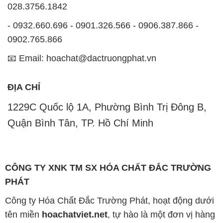
ĐỊA CHỈ
1229C Quốc lộ 1A, Phường Bình Trị Đông B,
Quận Bình Tân, TP. Hồ Chí Minh
CÔNG TY XNK TM SX HÓA CHẤT ĐẮC TRƯỜNG
PHÁT
Công ty Hóa Chất Đắc Trường Phát, hoạt động dưới
tên miền
hoachatviet.net
, tự hào là một đơn vị hàng
đầu trong lĩnh vực kinh doanh và phân phối các loại
hóa chất công nghiệp đa dạng, nhằm đáp ứng nhu
cầu sử dụng của khách hàng một cách tốt nhất.
Chúng tôi cam kết mang đến sự hài lòng và đáp ứng