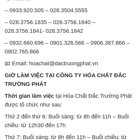
– 0932.660.696 – 0901.326.566 – 0906.387.866 –
0902.765.866
📧 Email: hoachat@dactruongphat.vn
GIỜ LÀM VIỆC TẠI CÔNG TY HÓA CHẤT ĐẮC
TRƯỜNG PHÁT
Thời gian làm việc
tại Hóa Chất Đắc Trường Phát
được tổ chức như sau:
Thứ 2 đến thứ 6: Buổi sáng: từ 8h đến 11h – Buổi
chiều: từ 12h30 đến 17h
Thứ 7: Buổi sáng: từ 8h đến 11h – Buổi chiều: từ
12h30 đến 16h
Chủ nhật: Nghỉ chủ nhật hàng tuần
Chúng tôi rất trân trọng thời gian và cam kết tuân
thủ giờ làm việc để đảm bảo sự hỗ trợ tốt nhất cho