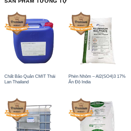
SẢN PHẨM TƯƠNG TỰ
Chất Bảo Quản CMIT Thái
Phèn Nhôm – Al2(SO4)3 17%
Lan Thailand
Ấn Độ India