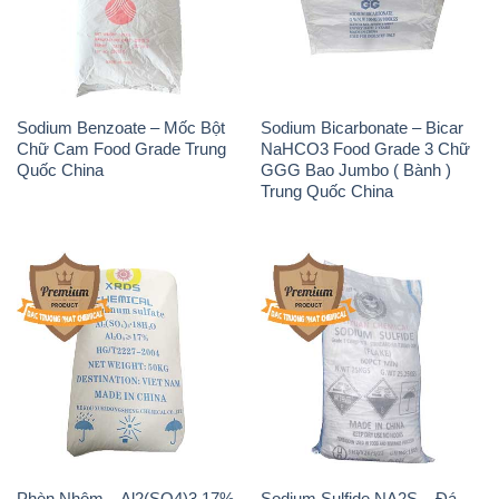
Sodium Benzoate – Mốc Bột
Sodium Bicarbonate – Bicar
Chữ Cam Food Grade Trung
NaHCO3 Food Grade 3 Chữ
Quốc China
GGG Bao Jumbo ( Bành )
Trung Quốc China
Phèn Nhôm – Al2(SO4)3 17%
Sodium Sulfide NA2S – Đá