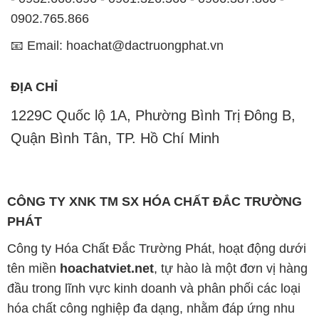
CÔNG TY XNK TM SX HÓA CHẤT ĐẮC TRƯỜNG
PHÁT
Công ty Hóa Chất Đắc Trường Phát, hoạt động dưới
tên miền
hoachatviet.net
, tự hào là một đơn vị hàng
đầu trong lĩnh vực kinh doanh và phân phối các loại
hóa chất công nghiệp đa dạng, nhằm đáp ứng nhu
cầu sử dụng của khách hàng một cách tốt nhất.
Chúng tôi cam kết mang đến sự hài lòng và đáp ứng
mọi nhu cầu của khách hàng với tiêu chí hàng đầu.
Để đạt được mục tiêu này, chúng tôi cung cấp những
sản phẩm hóa chất chất lượng cao với giá thành hợp
lý, tạo nên giá trị thực sự cho khách hàng.
Uy tín là nguyên tắc hàng đầu trong hoạt động kinh
doanh của chúng tôi. Chúng tôi luôn ý thức rằng mỗi