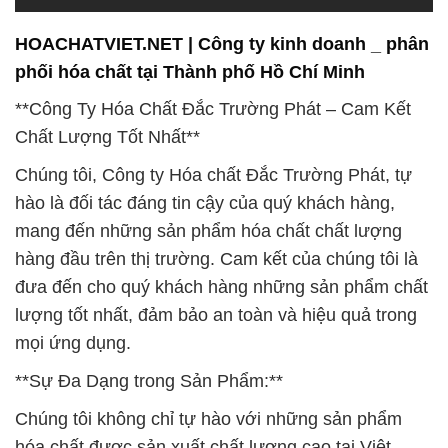
hàng đầu trên thị trường. Cam kết của chúng tôi là
đưa đến cho quý khách hàng những sản phẩm chất
lượng tốt nhất, đảm bảo an toàn và hiệu quả trong
mọi ứng dụng.
**Sự Đa Dạng trong Sản Phẩm:**
Chúng tôi không chỉ tự hào với những sản phẩm
hóa chất được sản xuất chất lượng cao tại Việt
Nam, mà còn mở rộng nguồn cung cấp bằng cách
nhập khẩu từ các quốc gia nổi tiếng trên thế giới.
Với mối quan hệ chặt chẽ với các đối tác uy tín từ
Trung Quốc, Mỹ, Anh, Thái Lan, Đức, Malaysia và
nhiều quốc gia khác, chúng tôi đưa đến cho khách
hàng sự đa dạng và chất lượng cao nhất trong mọi
sản phẩm.
**Chất Lượng và Nguồn Gốc Rõ Ràng:**