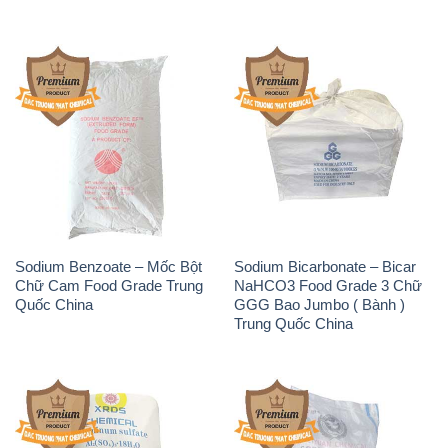
Sodium Benzoate – Mốc Bột
Sodium Bicarbonate – Bicar
Chữ Cam Food Grade Trung
NaHCO3 Food Grade 3 Chữ
Quốc China
GGG Bao Jumbo ( Bành )
Trung Quốc China
Phèn Nhôm – Al2(SO4)3 17%
Sodium Sulfide NA2S – Đá
Trung Quốc China
Thối Liyuan Trung Quốc China