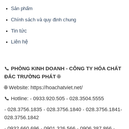
ĐẮC TRƯỜNG PHÁT
🌐
🌐 Website: https://hoachatviet.net/
📞 Hotline: - 0933.920.505 - 028.3504.5555
- 028.3756.1835 - 028.3756.1840 - 028.3756.1841-
028.3756.1842
- 0932.660.696 - 0901.326.566 - 0906.387.866 -
0902.765.866
📧 Email: hoachat@dactruongphat.vn
ĐỊA CHỈ
1229C Quốc lộ 1A, Phường Bình Trị Đông B,
Quận Bình Tân, TP. Hồ Chí Minh