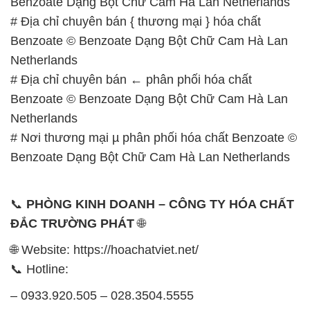
📞
PHÒNG KINH DOANH – CÔNG TY HÓA CHẤT
ĐẮC TRƯỜNG PHÁT
🌐
🌐 Website: https://hoachatviet.net/
📞 Hotline:
– 0933.920.505 – 028.3504.5555
– 028.3756.1835 – 028.3756.1840 –
028.3756.1841- 028.3756.1842
– 0932.660.696 – 0901.326.566 – 0906.387.866 –
0902.765.866
📧 Email: hoachat@dactruongphat.vn
GIỜ LÀM VIỆC TẠI CÔNG TY HÓA CHẤT ĐẮC
TRƯỜNG PHÁT