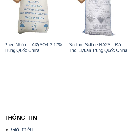
THÔNG TIN
Giới thiệu
Sản phẩm
Chính sách và quy định chung
Tin tức
Liên hệ
📞
PHÒNG KINH DOANH - CÔNG TY HÓA CHẤT