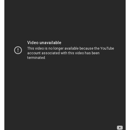
HOACHATVIET.NET | Công ty kinh doanh _ phân
phối hóa chất tại Thành phố Hồ Chí Minh
**Công Ty Hóa Chất Đắc Trường Phát – Cam Kết
Chất Lượng Tốt Nhất**
Chúng tôi, Công ty Hóa chất Đắc Trường Phát, tự
hào là đối tác đáng tin cậy của quý khách hàng,
mang đến những sản phẩm hóa chất chất lượng