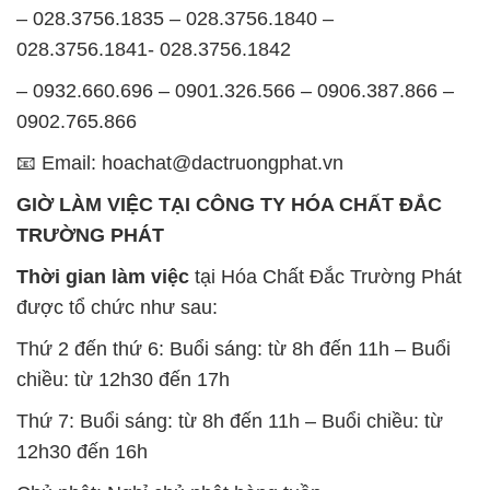
Thời gian làm việc
tại Hóa Chất Đắc Trường Phát
được tổ chức như sau:
Thứ 2 đến thứ 6: Buổi sáng: từ 8h đến 11h – Buổi
chiều: từ 12h30 đến 17h
Thứ 7: Buổi sáng: từ 8h đến 11h – Buổi chiều: từ
12h30 đến 16h
Chủ nhật: Nghỉ chủ nhật hàng tuần
Chúng tôi rất trân trọng thời gian và cam kết tuân
thủ giờ làm việc để đảm bảo sự hỗ trợ tốt nhất cho
khách hàng và đảm bảo hiệu suất công việc cao
nhất của nhân viên.
BẢN ĐỒ MAP TẠI CÔNG TY HÓA CHẤT ĐẮC
TRƯỜNG PHÁT
ĐỊA CHỈ: 1229C Quốc lộ 1A, Phường Bình Trị