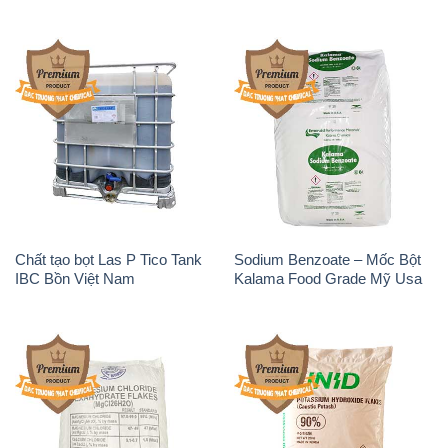
Chất tạo bọt Las P Tico Tank
Sodium Benzoate – Mốc Bột
IBC Bồn Việt Nam
Kalama Food Grade Mỹ Usa
Magie Clorua – MGCL2 Dạng
KOH ( 90%) – Potassium
Vảy Shreeji Magnesia Works
Hydroxide Unid Hàn Quốc
Ấn Độ India
Korea