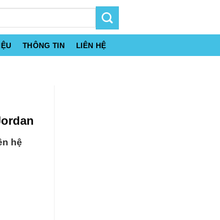
IỆU
THÔNG TIN
LIÊN HỆ
Jordan
ên hệ