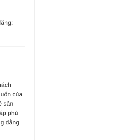
đăng:
Khách
muốn của
ề sản
háp phù
ng đằng