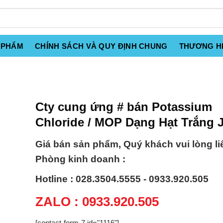
 PHẨM
CHÍNH SÁCH VÀ QUY ĐỊNH CHUNG
THƯƠNG H
Cty cung ứng # bán Potassium
Chloride / MOP Dạng Hạt Trắng 
Giá bán sản phẩm, Quý khách vui lòng li
Phòng kinh doanh :
Hotline : 028.3504.5555 - 0933.920.505
ZALO : 0933.920.505
[contact-form-7 id="1116"]