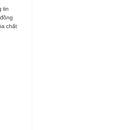
 tin
 đồng
óa chất