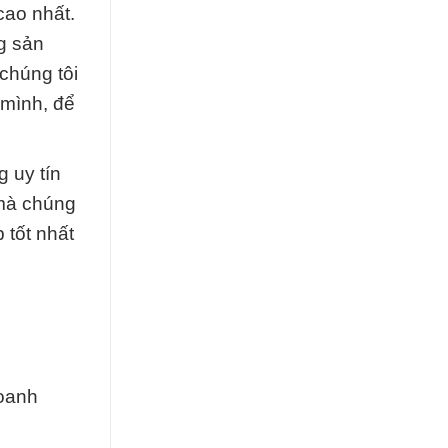
cao nhất.
g sản
chúng tôi
 mình, để
 uy tín
 mà chúng
 tốt nhất
g
doanh