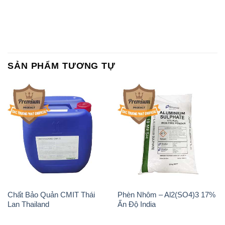
SẢN PHẨM TƯƠNG TỰ
Chất Bảo Quản CMIT Thái
Phèn Nhôm – Al2(SO4)3 17%
Lan Thailand
Ấn Độ India