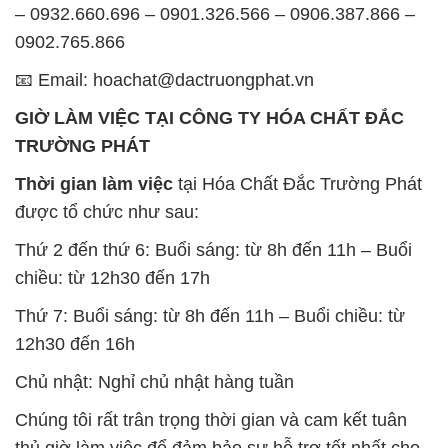
TRƯỜNG PHÁT
Thời gian làm việc
tại Hóa Chất Đắc Trường Phát
được tổ chức như sau:
Thứ 2 đến thứ 6: Buổi sáng: từ 8h đến 11h – Buổi
chiều: từ 12h30 đến 17h
Thứ 7: Buổi sáng: từ 8h đến 11h – Buổi chiều: từ
12h30 đến 16h
Chủ nhật: Nghỉ chủ nhật hàng tuần
Chúng tôi rất trân trọng thời gian và cam kết tuân
thủ giờ làm việc để đảm bảo sự hỗ trợ tốt nhất cho
khách hàng và đảm bảo hiệu suất công việc cao
nhất của nhân viên.
BẢN ĐỒ MAP TẠI CÔNG TY HÓA CHẤT ĐẮC
TRƯỜNG PHÁT