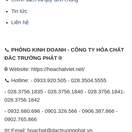
📞
PHÒNG KINH DOANH - CÔNG TY HÓA CHẤT
ĐẮC TRƯỜNG PHÁT
🌐
🌐 Website: https://hoachatviet.net/
📞 Hotline: - 0933.920.505 - 028.3504.5555
- 028.3756.1835 - 028.3756.1840 - 028.3756.1841-
028.3756.1842
- 0932.660.696 - 0901.326.566 - 0906.387.866 -
0902.765.866
📧 Email: hoachat@dactruongphat.vn
ĐỊA CHỈ
1229C Quốc lộ 1A, Phường Bình Trị Đông B,