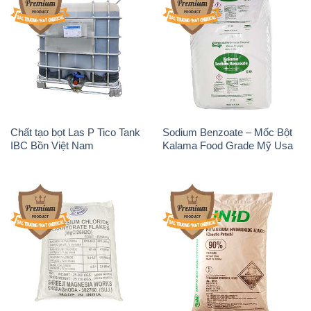
Chất tạo bọt Las P Tico Tank
Sodium Benzoate – Mốc Bột
IBC Bồn Việt Nam
Kalama Food Grade Mỹ Usa
Magie Clorua – MGCL2 Dạng
KOH ( 90%) – Potassium
Vảy Shreeji Magnesia Works
Hydroxide Unid Hàn Quốc
Ấn Độ India
Korea