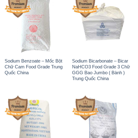
Sodium Benzoate – Mốc Bột
Sodium Bicarbonate – Bicar
Chữ Cam Food Grade Trung
NaHCO3 Food Grade 3 Chữ
Quốc China
GGG Bao Jumbo ( Bành )
Trung Quốc China
Phèn Nhôm – Al2(SO4)3 17%
Sodium Sulfide NA2S – Đá
Trung Quốc China
Thối Liyuan Trung Quốc China