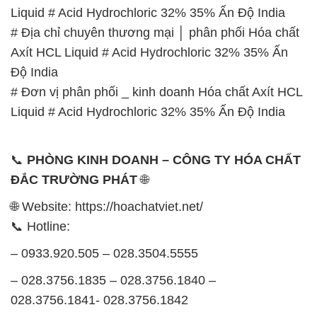
# Đơn vị phân phối _ kinh doanh Hóa chất Axít HCL
Liquid # Acid Hydrochloric 32% 35% Ấn Độ India
📞
PHÒNG KINH DOANH – CÔNG TY HÓA CHẤT
ĐẮC TRƯỜNG PHÁT
🌐
🌐 Website: https://hoachatviet.net/
📞 Hotline:
– 0933.920.505 – 028.3504.5555
– 028.3756.1835 – 028.3756.1840 –
028.3756.1841- 028.3756.1842
– 0932.660.696 – 0901.326.566 – 0906.387.866 –
0902.765.866
📧 Email: hoachat@dactruongphat.vn
GIỜ LÀM VIỆC TẠI CÔNG TY HÓA CHẤT ĐẮC