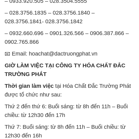
0902.765.866
📧 Email: hoachat@dactruongphat.vn
GIỜ LÀM VIỆC TẠI CÔNG TY HÓA CHẤT ĐẮC
TRƯỜNG PHÁT
Thời gian làm việc
tại Hóa Chất Đắc Trường Phát
được tổ chức như sau:
Thứ 2 đến thứ 6: Buổi sáng: từ 8h đến 11h – Buổi
chiều: từ 12h30 đến 17h
Thứ 7: Buổi sáng: từ 8h đến 11h – Buổi chiều: từ
12h30 đến 16h
Chủ nhật: Nghỉ chủ nhật hàng tuần
Chúng tôi rất trân trọng thời gian và cam kết tuân
thủ giờ làm việc để đảm bảo sự hỗ trợ tốt nhất cho
khách hàng và đảm bảo hiệu suất công việc cao