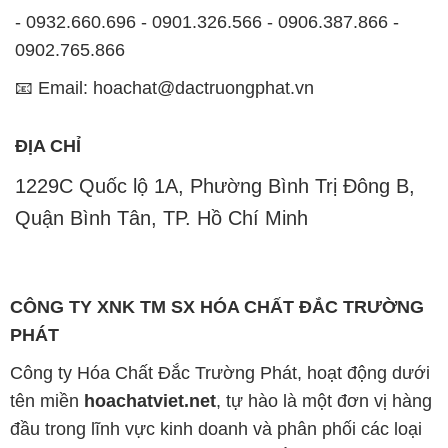
ĐỊA CHỈ
1229C Quốc lộ 1A, Phường Bình Trị Đông B,
Quận Bình Tân, TP. Hồ Chí Minh
CÔNG TY XNK TM SX HÓA CHẤT ĐẮC TRƯỜNG
PHÁT
Công ty Hóa Chất Đắc Trường Phát, hoạt động dưới
tên miền
hoachatviet.net
, tự hào là một đơn vị hàng
đầu trong lĩnh vực kinh doanh và phân phối các loại
hóa chất công nghiệp đa dạng, nhằm đáp ứng nhu
cầu sử dụng của khách hàng một cách tốt nhất.
Chúng tôi cam kết mang đến sự hài lòng và đáp ứng
mọi nhu cầu của khách hàng với tiêu chí hàng đầu.