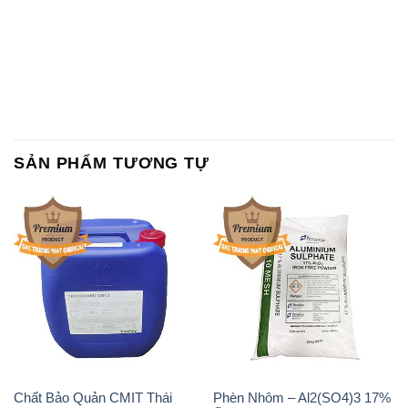
SẢN PHẨM TƯƠNG TỰ
Chất Bảo Quản CMIT Thái
Phèn Nhôm – Al2(SO4)3 17%
Lan Thailand
Ấn Độ India