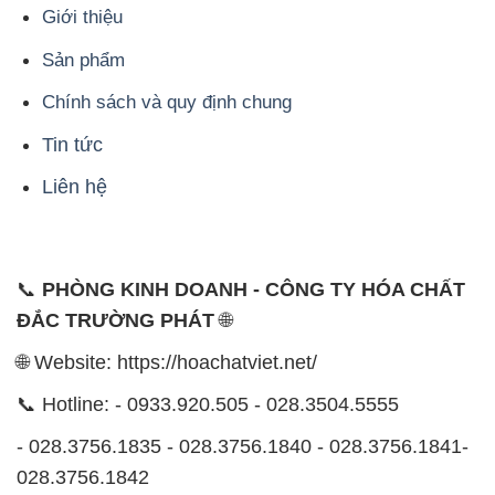
Tin tức
Liên hệ
📞
PHÒNG KINH DOANH - CÔNG TY HÓA CHẤT
ĐẮC TRƯỜNG PHÁT
🌐
🌐 Website: https://hoachatviet.net/
📞 Hotline: - 0933.920.505 - 028.3504.5555
- 028.3756.1835 - 028.3756.1840 - 028.3756.1841-
028.3756.1842
- 0932.660.696 - 0901.326.566 - 0906.387.866 -
0902.765.866
📧 Email: hoachat@dactruongphat.vn