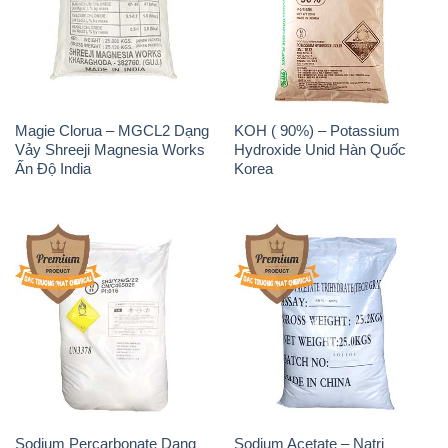
Magie Clorua – MGCL2 Dạng
KOH ( 90%) – Potassium
Vảy Shreeji Magnesia Works
Hydroxide Unid Hàn Quốc
Ấn Độ India
Korea
Sodium Percarbonate Dạng
Sodium Acetate – Natri
Bột Trung Quốc China
Acetate Trung Quốc China