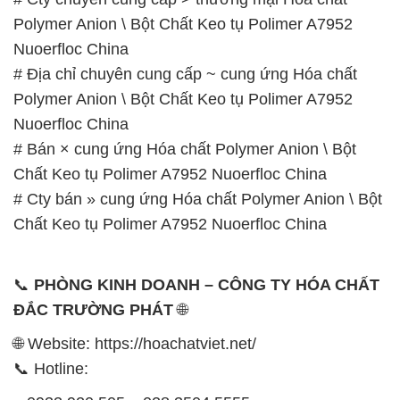
Nuoerfloc China
# Bán × cung ứng Hóa chất Polymer Anion \ Bột
Chất Keo tụ Polimer A7952 Nuoerfloc China
# Cty bán » cung ứng Hóa chất Polymer Anion \ Bột
Chất Keo tụ Polimer A7952 Nuoerfloc China
📞
PHÒNG KINH DOANH – CÔNG TY HÓA CHẤT
ĐẮC TRƯỜNG PHÁT
🌐
🌐 Website: https://hoachatviet.net/
📞 Hotline:
– 0933.920.505 – 028.3504.5555
– 028.3756.1835 – 028.3756.1840 –
028.3756.1841- 028.3756.1842
– 0932.660.696 – 0901.326.566 – 0906.387.866 –