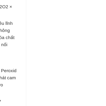
H2O2 ×
u lĩnh
không
óa chất
 nối
 Peroxid
Phát cam
ro
*