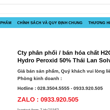
 PHẨM
CHÍNH SÁCH VÀ QUY ĐỊNH CHUNG
THƯƠNG H
Cty phân phối / bán hóa chất H2
Hydro Peroxid 50% Thái Lan Sol
Giá bán sản phẩm, Quý khách vui lòng li
Phòng kinh doanh :
Hotline : 028.3504.5555 - 0933.920.505
ZALO : 0933.920.505
[contact-form-7 id="1116"]