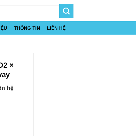
IỆU
THÔNG TIN
LIÊN HỆ
O2 ×
vay
ên hệ