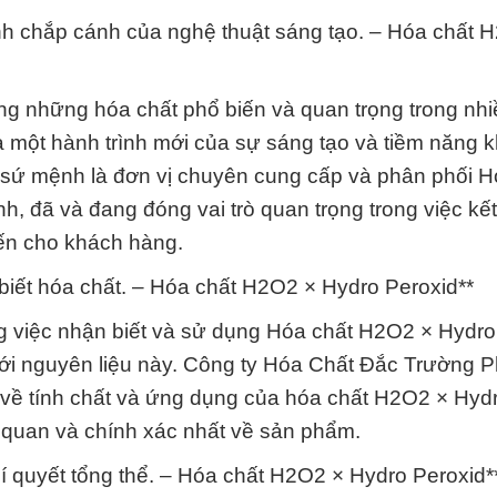
rình chắp cánh của nghệ thuật sáng tạo. – Hóa chất 
g những hóa chất phổ biến và quan trọng trong nhiề
a một hành trình mới của sự sáng tạo và tiềm năng 
 sứ mệnh là đơn vị chuyên cung cấp và phân phối H
, đã và đang đóng vai trò quan trọng trong việc kết
iến cho khách hàng.
biết hóa chất. – Hóa chất H2O2 × Hydro Peroxid**
 việc nhận biết và sử dụng Hóa chất H2O2 × Hydro
 với nguyên liệu này. Công ty Hóa Chất Đắc Trường 
 về tính chất và ứng dụng của hóa chất H2O2 × Hyd
g quan và chính xác nhất về sản phẩm.
bí quyết tổng thể. – Hóa chất H2O2 × Hydro Peroxid*