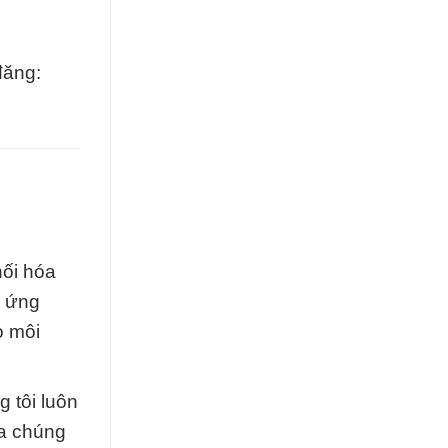
đăng:
hối hóa
p ứng
o môi
 tôi luôn
ủa chúng