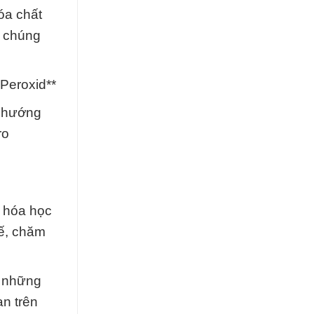
óa chất
, chúng
 Peroxid**
n hướng
ro
t hóa học
tế, chăm
i những
ạn trên