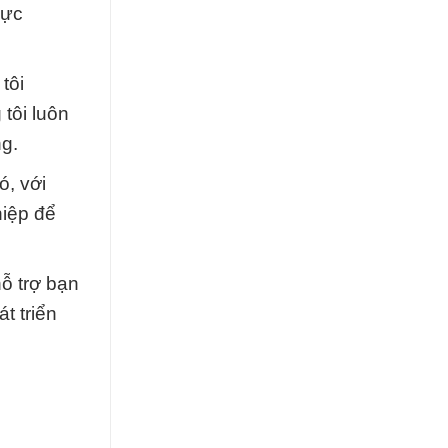
hực
tôi
tôi luôn
g.
ó, với
hiệp để
ỗ trợ bạn
t triển