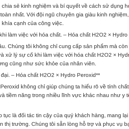
chia sẻ kinh nghiệm và bí quyết về cách sử dụng h
oàn nhất. Với đội ngũ chuyên gia giàu kinh nghiệm
ọi khía cạnh của công việc.
 khi làm việc với hóa chất. – Hóa chất H2O2 × Hydro
g đầu. Chúng tôi không chỉ cung cấp sản phẩm mà cò
 xử lý sự cố khi làm việc với hóa chất H2O2 × Hyd
rường cũng như sức khỏe của nhân viên.
 đại. – Hóa chất H2O2 × Hydro Peroxid**
eroxid không chỉ giúp chúng ta hiểu rõ về tính chấ
à tiềm năng trong nhiều lĩnh vực khác nhau như y 
tục là đối tác tin cậy của quý khách hàng, mang lạ
 thị trường. Chúng tôi sẵn lòng hỗ trợ và phục vụ b