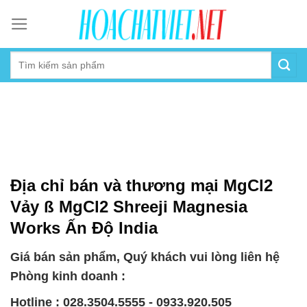
Skip
to
content
Địa chỉ bán và thương mại MgCl2
Vảy ß MgCl2 Shreeji Magnesia
Works Ấn Độ India
Giá bán sản phẩm, Quý khách vui lòng liên hệ
Phòng kinh doanh :
Hotline : 028.3504.5555 - 0933.920.505