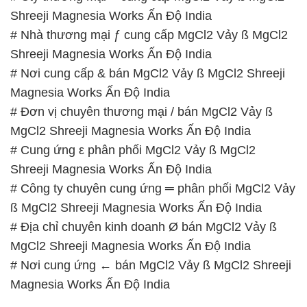
Magnesia Works Ấn Độ India
# Đơn vị chuyên thương mại / bán MgCl2 Vảy ß
MgCl2 Shreeji Magnesia Works Ấn Độ India
# Cung ứng ε phân phối MgCl2 Vảy ß MgCl2
Shreeji Magnesia Works Ấn Độ India
# Công ty chuyên cung ứng ═ phân phối MgCl2 Vảy
ß MgCl2 Shreeji Magnesia Works Ấn Độ India
# Địa chỉ chuyên kinh doanh Ø bán MgCl2 Vảy ß
MgCl2 Shreeji Magnesia Works Ấn Độ India
# Nơi cung ứng ← bán MgCl2 Vảy ß MgCl2 Shreeji
Magnesia Works Ấn Độ India
📞
PHÒNG KINH DOANH – CÔNG TY HÓA CHẤT
ĐẮC TRƯỜNG PHÁT
🌐
🌐 Website: https://hoachatviet.net/