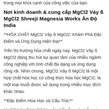
trong mọi khía cạnh của công việc của bạn.
Nơi kinh doanh & cung cấp MgCl2 Vảy ß
MgCl2 Shreeji Magnesia Works Ấn Độ
India
**HÓA CHẤT MgCl2 Vảy ß MgCl2: Khám Phá Đặc
Điểm và Ứng Dụng Hiện Đại**
Trên thị trường hóa chất ngày nay, MgCl2 Vảy ß
MgCl2 đang thu hút sự quan tâm của nhiều ngành
công nghiệp với tính chất đa dạng và ứng dụng
rộng rãi. Nhìn chung, MgCl2 Vảy ß MgCl2 là một
hợp chất hóa học có công thức hóa học MgCl2, là
một loại muối được sử dụng trong nhiều mục đích
khác nhau.
**Đặc Điểm Hóa Học và Cấu Trúc**