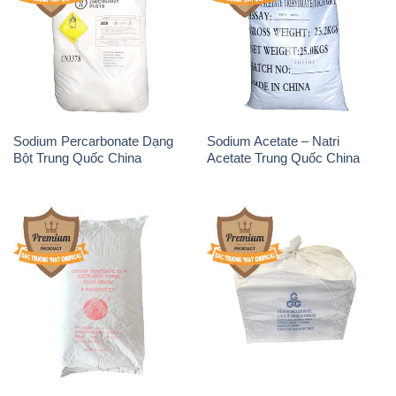
Sodium Percarbonate Dạng
Sodium Acetate – Natri
Bột Trung Quốc China
Acetate Trung Quốc China
Sodium Benzoate – Mốc Bột
Sodium Bicarbonate – Bicar
Chữ Cam Food Grade Trung
NaHCO3 Food Grade 3 Chữ
Quốc China
GGG Bao Jumbo ( Bành )
Trung Quốc China