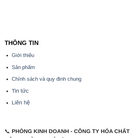
THÔNG TIN
Giới thiệu
Sản phẩm
Chính sách và quy định chung
Tin tức
Liên hệ
📞
PHÒNG KINH DOANH - CÔNG TY HÓA CHẤT
ĐẮC TRƯỜNG PHÁT
🌐
🌐 Website: https://hoachatviet.net/
📞 Hotline: - 0933.920.505 - 028.3504.5555
- 028.3756.1835 - 028.3756.1840 - 028.3756.1841-