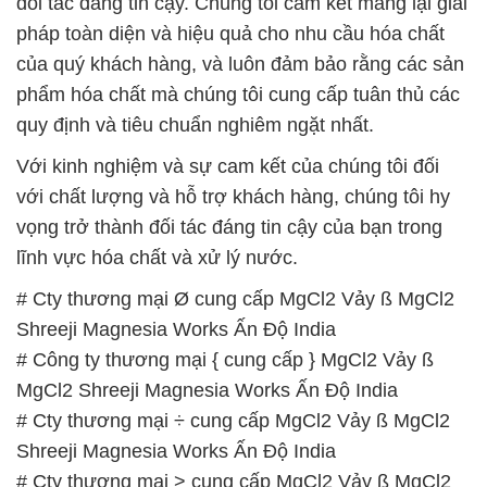
Với kinh nghiệm và sự cam kết của chúng tôi đối
với chất lượng và hỗ trợ khách hàng, chúng tôi hy
vọng trở thành đối tác đáng tin cậy của bạn trong
lĩnh vực hóa chất và xử lý nước.
# Cty thương mại Ø cung cấp MgCl2 Vảy ß MgCl2
Shreeji Magnesia Works Ấn Độ India
# Công ty thương mại { cung cấp } MgCl2 Vảy ß
MgCl2 Shreeji Magnesia Works Ấn Độ India
# Cty thương mại ÷ cung cấp MgCl2 Vảy ß MgCl2
Shreeji Magnesia Works Ấn Độ India
# Cty thương mại > cung cấp MgCl2 Vảy ß MgCl2
Shreeji Magnesia Works Ấn Độ India
# Nhà thương mại ƒ cung cấp MgCl2 Vảy ß MgCl2
Shreeji Magnesia Works Ấn Độ India
# Nơi cung cấp & bán MgCl2 Vảy ß MgCl2 Shreeji