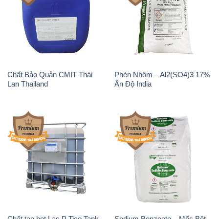
Chất Bảo Quản CMIT Thái
Phèn Nhôm – Al2(SO4)3 17%
Lan Thailand
Ấn Độ India
Chất tạo bọt Las P Tico Tank
Sodium Benzoate – Mốc Bột
IBC Bồn Việt Nam
Kalama Food Grade Mỹ Usa