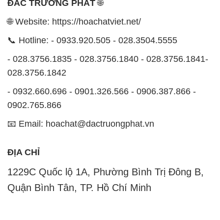
028.3756.1842
- 0932.660.696 - 0901.326.566 - 0906.387.866 -
0902.765.866
📧 Email: hoachat@dactruongphat.vn
ĐỊA CHỈ
1229C Quốc lộ 1A, Phường Bình Trị Đông B,
Quận Bình Tân, TP. Hồ Chí Minh
CÔNG TY XNK TM SX HÓA CHẤT ĐẮC TRƯỜNG
PHÁT
Công ty Hóa Chất Đắc Trường Phát, hoạt động dưới
tên miền
hoachatviet.net
, tự hào là một đơn vị hàng