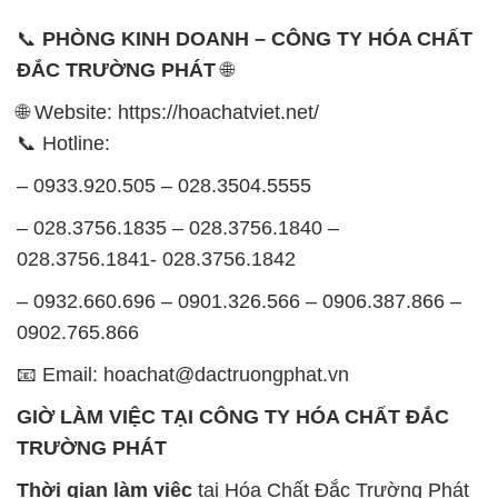
📞 Hotline:
– 0933.920.505 – 028.3504.5555
– 028.3756.1835 – 028.3756.1840 –
028.3756.1841- 028.3756.1842
– 0932.660.696 – 0901.326.566 – 0906.387.866 –
0902.765.866
📧 Email: hoachat@dactruongphat.vn
GIỜ LÀM VIỆC TẠI CÔNG TY HÓA CHẤT ĐẮC
TRƯỜNG PHÁT
Thời gian làm việc
tại Hóa Chất Đắc Trường Phát
được tổ chức như sau:
Thứ 2 đến thứ 6: Buổi sáng: từ 8h đến 11h – Buổi
chiều: từ 12h30 đến 17h