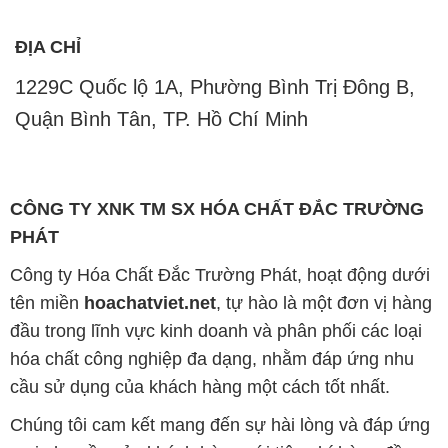
Công ty Hóa Chất Đắc Trường Phát, hoạt động dưới
tên miền
hoachatviet.net
, tự hào là một đơn vị hàng
đầu trong lĩnh vực kinh doanh và phân phối các loại
hóa chất công nghiệp đa dạng, nhằm đáp ứng nhu
cầu sử dụng của khách hàng một cách tốt nhất.
Chúng tôi cam kết mang đến sự hài lòng và đáp ứng
mọi nhu cầu của khách hàng với tiêu chí hàng đầu.
Để đạt được mục tiêu này, chúng tôi cung cấp những
sản phẩm hóa chất chất lượng cao với giá thành hợp
lý, tạo nên giá trị thực sự cho khách hàng.
Uy tín là nguyên tắc hàng đầu trong hoạt động kinh
doanh của chúng tôi. Chúng tôi luôn ý thức rằng mỗi
sản phẩm mà chúng tôi cung cấp cần phải đáp ứng
tiêu chuẩn chất lượng cao, đảm bảo sự hài lòng của
đối tác. Đồng thời, chúng tôi luôn đặt mức giá hợp lý,