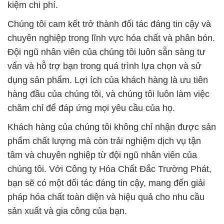
Khách hàng của chúng tôi không chỉ nhận được sản
phẩm chất lượng mà còn trải nghiệm dịch vụ tận
tâm và chuyên nghiệp từ đội ngũ nhân viên của
chúng tôi. Với Công ty Hóa Chất Đắc Trường Phát,
bạn sẽ có một đối tác đáng tin cậy, mang đến giải
pháp hóa chất toàn diện và hiệu quả cho nhu cầu
sản xuất và gia công của bạn.
# Nhà cung cấp ≡ phân phối Hóa chất Tạo Bọt
Sunphat Dodecyl › SLS 94% Trung Quốc China
# Đơn vị chuyên bán [ thương mại ] Hóa chất Tạo
Bọt Sunphat Dodecyl › SLS 94% Trung Quốc China
# Cty chuyên bán ¬ cung ứng Hóa chất Tạo Bọt
Sunphat Dodecyl › SLS 94% Trung Quốc China
# Cty cung cấp ♥ phân phối Hóa chất Tạo Bọt
Sunphat Dodecyl › SLS 94% Trung Quốc China
# Cty bán # thương mại Hóa chất Tạo Bọt Sunphat