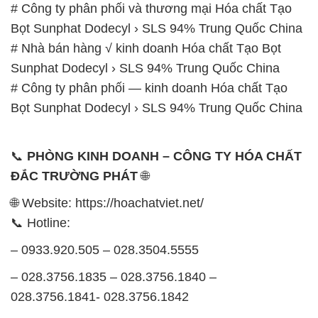
ĐẮC TRƯỜNG PHÁT
🌐
🌐 Website: https://hoachatviet.net/
📞 Hotline:
– 0933.920.505 – 028.3504.5555
– 028.3756.1835 – 028.3756.1840 –
028.3756.1841- 028.3756.1842
– 0932.660.696 – 0901.326.566 – 0906.387.866 –
0902.765.866
📧 Email: hoachat@dactruongphat.vn
GIỜ LÀM VIỆC TẠI CÔNG TY HÓA CHẤT ĐẮC
TRƯỜNG PHÁT
Thời gian làm việc
tại Hóa Chất Đắc Trường Phát
được tổ chức như sau:
Thứ 2 đến thứ 6: Buổi sáng: từ 8h đến 11h – Buổi