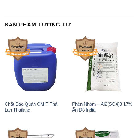
Chất Bảo Quản CMIT Thái
Phèn Nhôm – Al2(SO4)3 17%
Lan Thailand
Ấn Độ India
Chất tạo bọt Las P Tico Tank
Sodium Benzoate – Mốc Bột
IBC Bồn Việt Nam
Kalama Food Grade Mỹ Usa