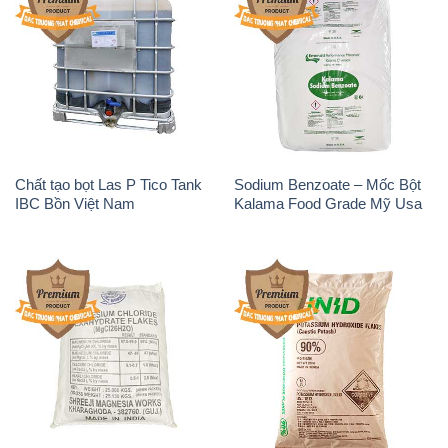
Magie Clorua – MGCL2 Dạng
KOH ( 90%) – Potassium
Vảy Shreeji Magnesia Works
Hydroxide Unid Hàn Quốc
Ấn Độ India
Korea