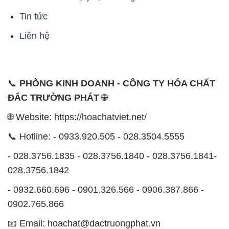
📞 Hotline: - 0933.920.505 - 028.3504.5555
- 028.3756.1835 - 028.3756.1840 - 028.3756.1841-
028.3756.1842
- 0932.660.696 - 0901.326.566 - 0906.387.866 -
0902.765.866
📧 Email: hoachat@dactruongphat.vn
ĐỊA CHỈ
1229C Quốc lộ 1A, Phường Bình Trị Đông B,
Quận Bình Tân, TP. Hồ Chí Minh
CÔNG TY XNK TM SX HÓA CHẤT ĐẮC TRƯỜNG
PHÁT