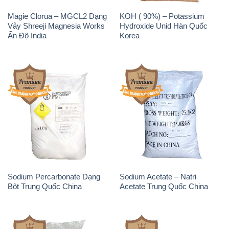
Sodium Percarbonate Dạng
Sodium Acetate – Natri
Bột Trung Quốc China
Acetate Trung Quốc China
Sodium Benzoate – Mốc Bột
Sodium Bicarbonate – Bicar
Chữ Cam Food Grade Trung
NaHCO3 Food Grade 3 Chữ
Quốc China
GGG Bao Jumbo ( Bành )