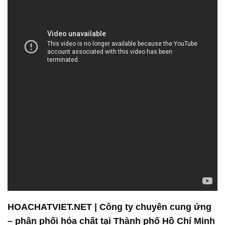
HOACHATVIET.NET | Công ty chuyên cung ứng
– phân phối hóa chất tại Thành phố Hồ Chí Minh
Công ty Hóa Chất Đắc Trường Phát tự hào là đối
tác đáng tin cậy trong lĩnh vực cung cấp và phân
phối hóa chất, với cam kết mang đến sản phẩm
chất lượng và dịch vụ chuyên nghiệp cho khách
hàng. Một trong những sản phẩm nổi bật của chúng
tôi là Acid Acetic, được sản xuất và kiểm định chặt
chẽ để đảm bảo đáp ứng mọi tiêu chuẩn và yêu cầu
của ngành công nghiệp.