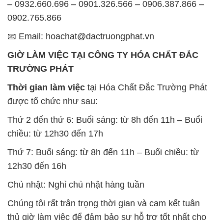
chiều: từ 12h30 đến 17h
Thứ 7: Buổi sáng: từ 8h đến 11h – Buổi chiều: từ
12h30 đến 16h
Chủ nhật: Nghỉ chủ nhật hàng tuần
Chúng tôi rất trân trọng thời gian và cam kết tuân
thủ giờ làm việc để đảm bảo sự hỗ trợ tốt nhất cho
khách hàng và đảm bảo hiệu suất công việc cao
nhất của nhân viên.
BẢN ĐỒ MAP TẠI CÔNG TY HÓA CHẤT ĐẮC
TRƯỜNG PHÁT
ĐỊA CHỈ: 1229C Quốc lộ 1A, Phường Bình Trị
Đông B, Quận Bình Tân, Sài Gòn TP. Hồ Chí
Minh