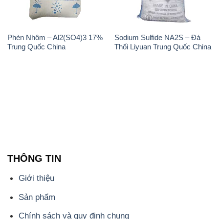
THÔNG TIN
Giới thiệu
Sản phẩm
Chính sách và quy định chung
Tin tức
Liên hệ
📞
PHÒNG KINH DOANH - CÔNG TY HÓA CHẤT
ĐẮC TRƯỜNG PHÁT
🌐
🌐 Website: https://hoachatviet.net/