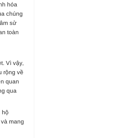
ành hóa
của chúng
tâm sử
an toàn
t. Vì vậy,
u rộng về
ên quan
ng qua
g hộ
ất và mang