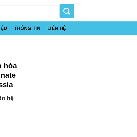
IỆU
THÔNG TIN
LIÊN HỆ
n hóa
nate
ssia
ên hệ