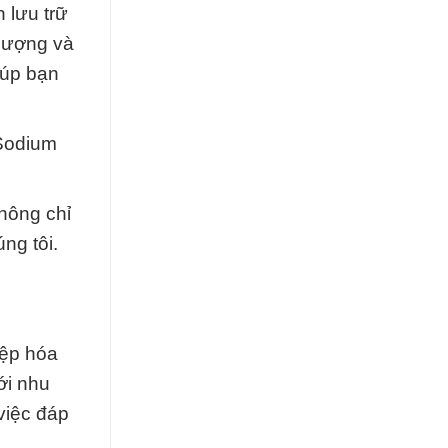
 lưu trữ
 lượng và
iúp bạn
Sodium
hông chỉ
ng tôi.
iệp hóa
ới nhu
 việc đáp