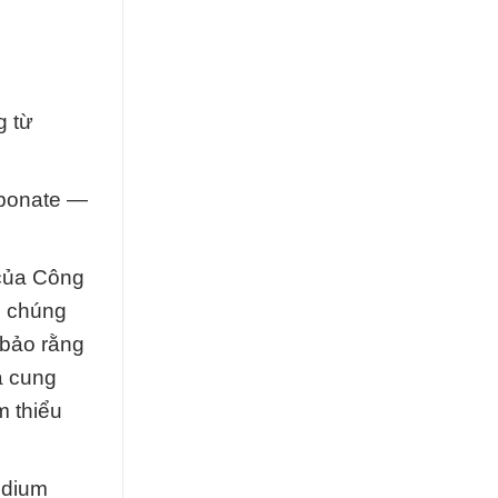
g từ
rbonate —
 của Công
, chúng
 bảo rằng
à cung
m thiểu
odium