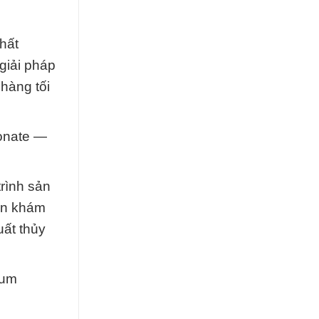
hất
giải pháp
hàng tối
onate —
rình sản
bạn khám
ất thủy
ium