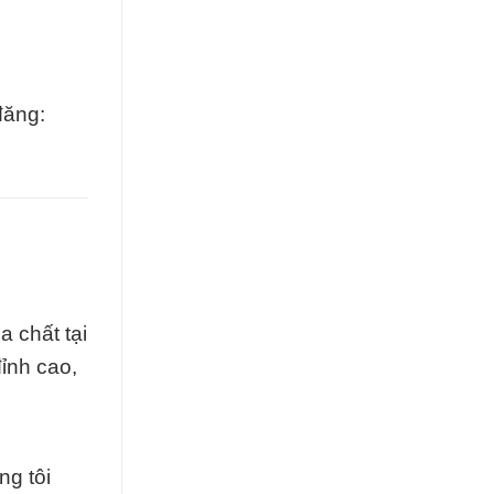
đăng:
 chất tại
ỉnh cao,
ng tôi