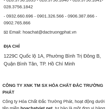
- 028.3756.1835 - 028.3756.1840 - 028.3756.1841-
028.3756.1842
- 0932.660.696 - 0901.326.566 - 0906.387.866 -
0902.765.866
📧 Email: hoachat@dactruongphat.vn
ĐỊA CHỈ
1229C Quốc lộ 1A, Phường Bình Trị Đông B,
Quận Bình Tân, TP. Hồ Chí Minh
CÔNG TY XNK TM SX HÓA CHẤT ĐẮC TRƯỜNG
PHÁT
Công ty Hóa Chất Đắc Trường Phát, hoạt động dưới
tên miền
hoachatviet.net
, tự hào là một đơn vị hàng