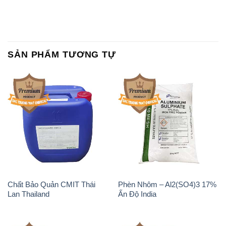
SẢN PHẨM TƯƠNG TỰ
Chất Bảo Quản CMIT Thái
Phèn Nhôm – Al2(SO4)3 17%
Lan Thailand
Ấn Độ India