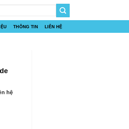
IỆU
THÔNG TIN
LIÊN HỆ
ade
ên hệ