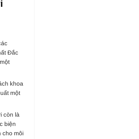
i
các
hất Đắc
 một
cách khoa
xuất một
i còn là
c biện
n cho môi