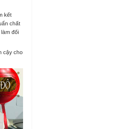
m kết
uẩn chất
 làm đối
in cậy cho