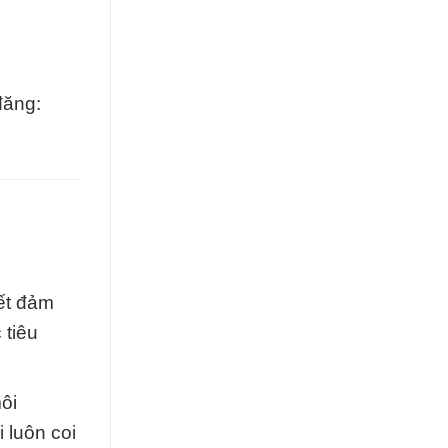
đăng:
ết đảm
 tiêu
ôi
 luôn coi