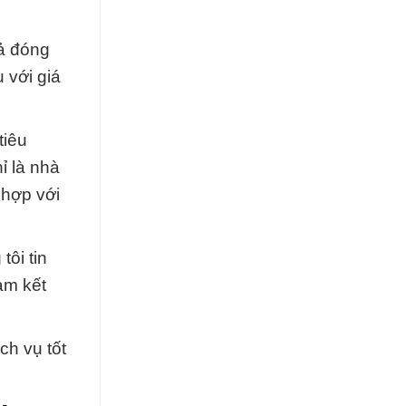
cả đóng
 với giá
tiêu
ỉ là nhà
 hợp với
tôi tin
am kết
h vụ tốt