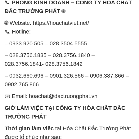
📞
PHÒNG KINH DOANH – CÔNG TY HÓA CHẤT
ĐẮC TRƯỜNG PHÁT
🌐
🌐 Website: https://hoachatviet.net/
📞 Hotline:
– 0933.920.505 – 028.3504.5555
– 028.3756.1835 – 028.3756.1840 –
028.3756.1841- 028.3756.1842
– 0932.660.696 – 0901.326.566 – 0906.387.866 –
0902.765.866
📧 Email: hoachat@dactruongphat.vn
GIỜ LÀM VIỆC TẠI CÔNG TY HÓA CHẤT ĐẮC
TRƯỜNG PHÁT
Thời gian làm việc
tại Hóa Chất Đắc Trường Phát
được tổ chức như sau: