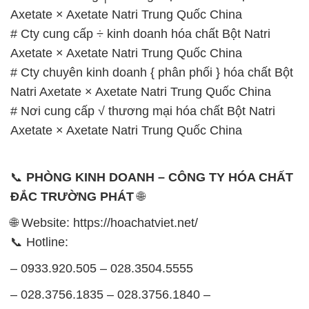
Natri Axetate × Axetate Natri Trung Quốc China
# Nơi cung cấp √ thương mại hóa chất Bột Natri
Axetate × Axetate Natri Trung Quốc China
📞
PHÒNG KINH DOANH – CÔNG TY HÓA CHẤT
ĐẮC TRƯỜNG PHÁT
🌐
🌐 Website: https://hoachatviet.net/
📞 Hotline:
– 0933.920.505 – 028.3504.5555
– 028.3756.1835 – 028.3756.1840 –
028.3756.1841- 028.3756.1842
– 0932.660.696 – 0901.326.566 – 0906.387.866 –
0902.765.866
📧 Email: hoachat@dactruongphat.vn