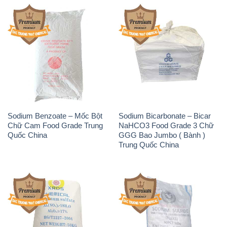
Sodium Benzoate – Mốc Bột
Sodium Bicarbonate – Bicar
Chữ Cam Food Grade Trung
NaHCO3 Food Grade 3 Chữ
Quốc China
GGG Bao Jumbo ( Bành )
Trung Quốc China
Phèn Nhôm – Al2(SO4)3 17%
Sodium Sulfide NA2S – Đá