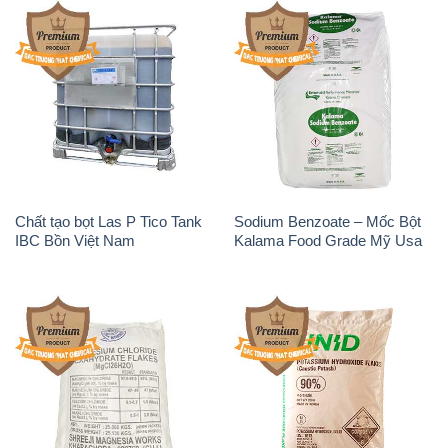
Chất tạo bọt Las P Tico Tank
Sodium Benzoate – Mốc Bột
IBC Bồn Việt Nam
Kalama Food Grade Mỹ Usa
Magie Clorua – MGCL2 Dạng
KOH ( 90%) – Potassium
Vảy Shreeji Magnesia Works
Hydroxide Unid Hàn Quốc
Ấn Độ India
Korea