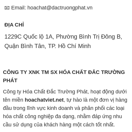
1229C Quốc lộ 1A, Phường Bình Trị Đông B,
Quận Bình Tân, TP. Hồ Chí Minh
CÔNG TY XNK TM SX HÓA CHẤT ĐẮC TRƯỜNG
PHÁT
Công ty Hóa Chất Đắc Trường Phát, hoạt động dưới
tên miền
hoachatviet.net
, tự hào là một đơn vị hàng
đầu trong lĩnh vực kinh doanh và phân phối các loại
hóa chất công nghiệp đa dạng, nhằm đáp ứng nhu
cầu sử dụng của khách hàng một cách tốt nhất.
Chúng tôi cam kết mang đến sự hài lòng và đáp ứng
mọi nhu cầu của khách hàng với tiêu chí hàng đầu.
Để đạt được mục tiêu này, chúng tôi cung cấp những
sản phẩm hóa chất chất lượng cao với giá thành hợp