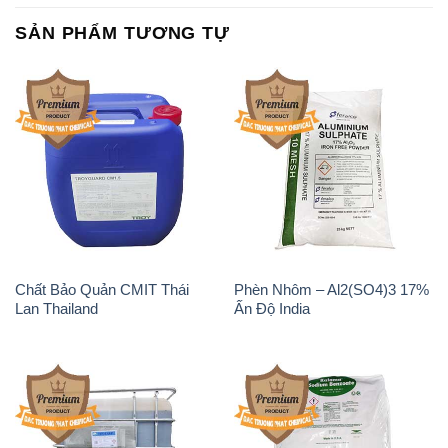
SẢN PHẨM TƯƠNG TỰ
Chất Bảo Quản CMIT Thái
Phèn Nhôm – Al2(SO4)3 17%
Lan Thailand
Ấn Độ India