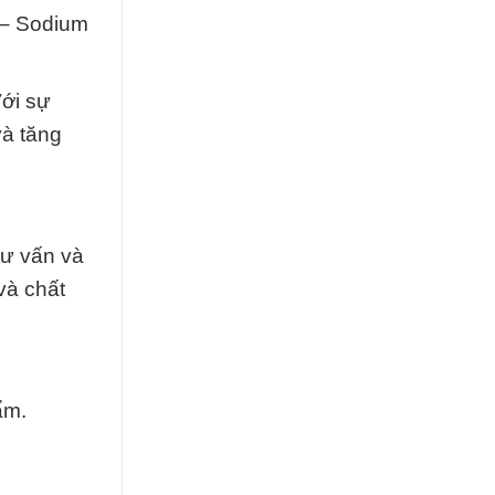
 – Sodium
Với sự
và tăng
tư vấn và
và chất
ẩm.