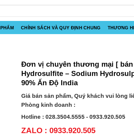
 PHẨM
CHÍNH SÁCH VÀ QUY ĐỊNH CHUNG
THƯƠNG H
Đơn vị chuyên thương mại [ bán 
Hydrosulfite – Sodium Hydrosulp
90% Ấn Độ India
Giá bán sản phẩm, Quý khách vui lòng li
Phòng kinh doanh :
Hotline : 028.3504.5555 - 0933.920.505
ZALO : 0933.920.505