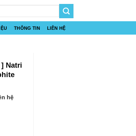
IỆU
THÔNG TIN
LIÊN HỆ
] Natri
hite
ên hệ