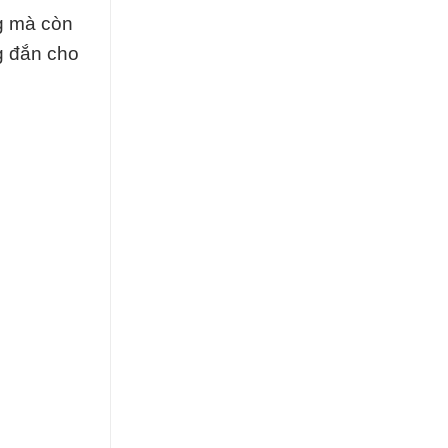
g mà còn
g đắn cho