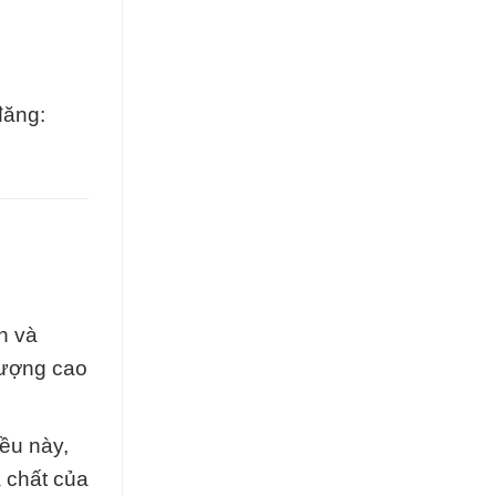
đăng:
n và
lượng cao
ều này,
 chất của