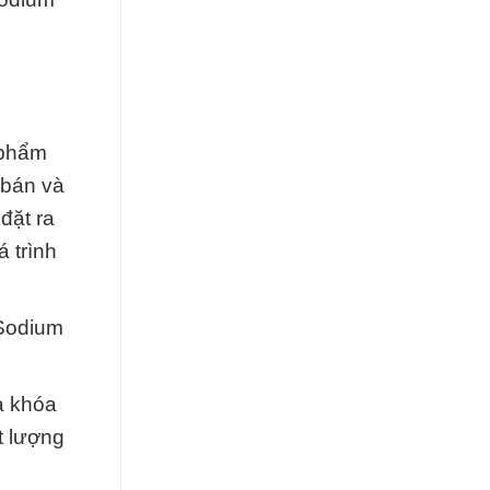
 phẩm
 bán và
đặt ra
 trình
 Sodium
a khóa
t lượng