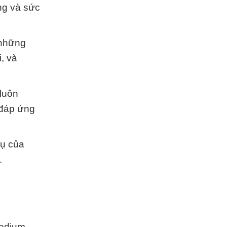
ng và sức
 những
, và
luôn
 đáp ứng
vụ của
.
odium