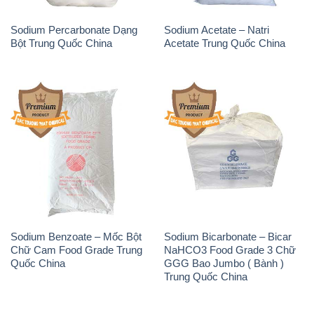
Sodium Benzoate – Mốc Bột
Sodium Bicarbonate – Bicar
Chữ Cam Food Grade Trung
NaHCO3 Food Grade 3 Chữ
Quốc China
GGG Bao Jumbo ( Bành )
Trung Quốc China
Phèn Nhôm – Al2(SO4)3 17%
Sodium Sulfide NA2S – Đá
Trung Quốc China
Thối Liyuan Trung Quốc China