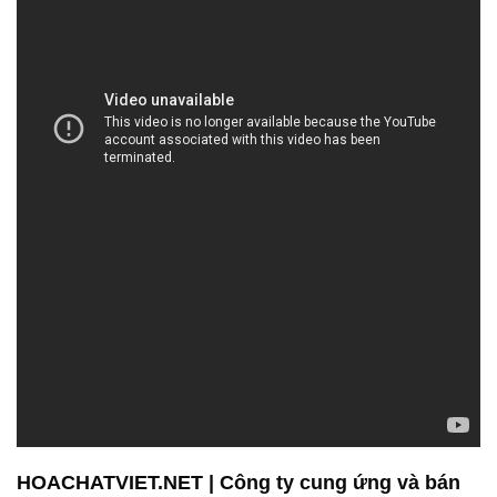
HOACHATVIET.NET | Công ty cung ứng và bán
hóa chất tại Thành phố Hồ Chí Minh
Công ty Hóa chất Đắc Trường Phát là một đơn vị
chuyên cung cấp và phân phối hóa chất với cam kết
mang lại sản phẩm chất lượng, đáp ứng mọi nhu
cầu cơ bản và nâng cao hiệu suất làm việc trong
môi trường công nghiệp. Chúng tôi tự hào về sự đa
dạng và chất lượng của sản phẩm, không chỉ giúp
doanh nghiệp tiết kiệm thời gian và tài nguyên mà