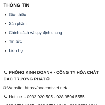
📞
PHÒNG KINH DOANH - CÔNG TY HÓA CHẤT
ĐẮC TRƯỜNG PHÁT
🌐
🌐 Website: https://hoachatviet.net/
📞 Hotline: - 0933.920.505 - 028.3504.5555
- 028.3756.1835 - 028.3756.1840 - 028.3756.1841-
028.3756.1842
- 0932.660.696 - 0901.326.566 - 0906.387.866 -
0902.765.866
📧 Email: hoachat@dactruongphat.vn
ĐỊA CHỈ
1229C Quốc lộ 1A, Phường Bình Trị Đông B,