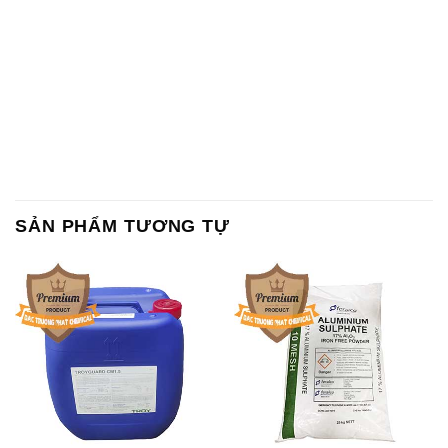
Chất Bảo Quản CMIT Thái
Phèn Nhôm – Al2(SO4)3 17%
Lan Thailand
Ấn Độ India