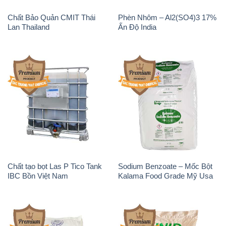
Chất tạo bọt Las P Tico Tank
Sodium Benzoate – Mốc Bột
IBC Bồn Việt Nam
Kalama Food Grade Mỹ Usa
Magie Clorua – MGCL2 Dạng
KOH ( 90%) – Potassium
Vảy Shreeji Magnesia Works
Hydroxide Unid Hàn Quốc
Ấn Độ India
Korea