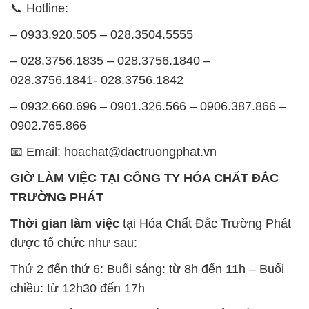
GIỜ LÀM VIỆC TẠI CÔNG TY HÓA CHẤT ĐẮC
TRƯỜNG PHÁT
Thời gian làm việc
tại Hóa Chất Đắc Trường Phát
được tổ chức như sau:
Thứ 2 đến thứ 6: Buổi sáng: từ 8h đến 11h – Buổi
chiều: từ 12h30 đến 17h
Thứ 7: Buổi sáng: từ 8h đến 11h – Buổi chiều: từ
12h30 đến 16h
Chủ nhật: Nghỉ chủ nhật hàng tuần
Chúng tôi rất trân trọng thời gian và cam kết tuân
thủ giờ làm việc để đảm bảo sự hỗ trợ tốt nhất cho
khách hàng và đảm bảo hiệu suất công việc cao
nhất của nhân viên.
BẢN ĐỒ MAP TẠI CÔNG TY HÓA CHẤT ĐẮC