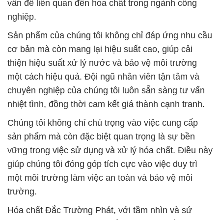
Chúng tôi không chỉ chú trọng vào việc cung cấp
sản phẩm mà còn đặc biệt quan trọng là sự bền
vững trong việc sử dụng và xử lý hóa chất. Điều này
giúp chúng tôi đóng góp tích cực vào việc duy trì
một môi trường làm việc an toàn và bảo vệ môi
trường.
Hóa chất Đắc Trường Phát, với tầm nhìn và sứ
mệnh không ngừng phát triển, tự hào là đối tác
đáng tin cậy, mang đến giải pháp toàn diện và chất
lượng cho mọi khách hàng, đồng thời góp phần vào
sự phát triển bền vững của ngành công nghiệp hóa
chất.
# Cty kinh doanh / bán HNO3 Axít Þ Axit Nitric Trung
Quốc China
# Nơi chuyên thương mại Ω cung cấp HNO3 Axít Þ
Axit Nitric Trung Quốc China