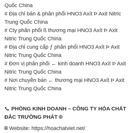
# Nơi chuyên bán ← thương mại HNO3 Axít Þ Axit
Nitric Trung Quốc China
📞
PHÒNG KINH DOANH – CÔNG TY HÓA CHẤT
ĐẮC TRƯỜNG PHÁT
🌐
🌐 Website: https://hoachatviet.net/
📞 Hotline:
– 0933.920.505 – 028.3504.5555
– 028.3756.1835 – 028.3756.1840 –
028.3756.1841- 028.3756.1842
– 0932.660.696 – 0901.326.566 – 0906.387.866 –
0902.765.866
📧 Email: hoachat@dactruongphat.vn