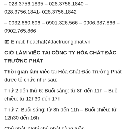
– 028.3756.1835 – 028.3756.1840 –
028.3756.1841- 028.3756.1842
– 0932.660.696 – 0901.326.566 – 0906.387.866 –
0902.765.866
📧 Email: hoachat@dactruongphat.vn
GIỜ LÀM VIỆC TẠI CÔNG TY HÓA CHẤT ĐẮC
TRƯỜNG PHÁT
Thời gian làm việc
tại Hóa Chất Đắc Trường Phát
được tổ chức như sau:
Thứ 2 đến thứ 6: Buổi sáng: từ 8h đến 11h – Buổi
chiều: từ 12h30 đến 17h
Thứ 7: Buổi sáng: từ 8h đến 11h – Buổi chiều: từ
12h30 đến 16h
Chủ nhật: Nghỉ chủ nhật hàng tuần