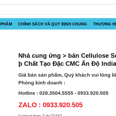
 PHẨM
CHÍNH SÁCH VÀ QUY ĐỊNH CHUNG
THƯƠNG H
Nhà cung ứng > bán Cellulose 
þ Chất Tạo Đặc CMC Ấn Độ Indi
Giá bán sản phẩm, Quý khách vui lòng li
Phòng kinh doanh :
Hotline : 028.3504.5555 - 0933.920.505
ZALO : 0933.920.505
[contact-form-7 id="1116"]