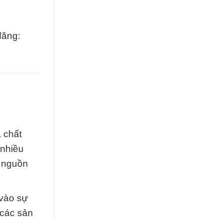
đăng:
 chất
 nhiều
à nguồn
 vào sự
 các sản