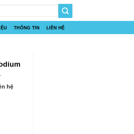
IỆU
THÔNG TIN
LIÊN HỆ
Sodium
a
ên hệ