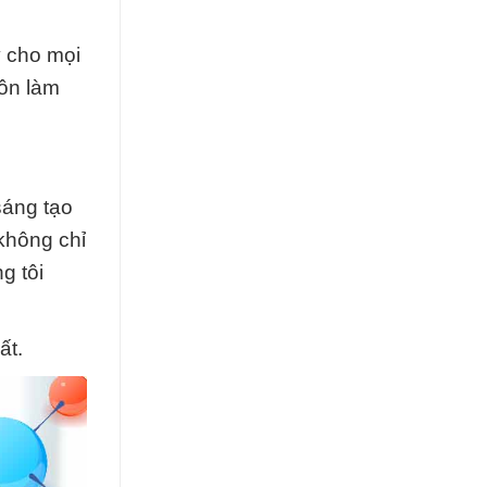
y cho mọi
uôn làm
sáng tạo
không chỉ
g tôi
ất.