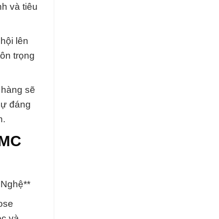
h và tiêu
hội lên
tôn trọng
 hàng sẽ
 sự đáng
n.
CMC
 Nghệ**
lose
ọc và