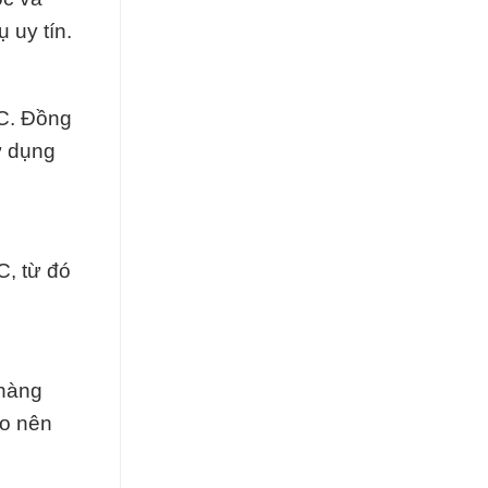
 uy tín.
MC. Đồng
ử dụng
, từ đó
 hàng
ạo nên