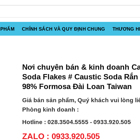
 PHẨM
CHÍNH SÁCH VÀ QUY ĐỊNH CHUNG
THƯƠNG H
Nơi chuyên bán & kinh doanh Ca
Soda Flakes # Caustic Soda Rắn
98% Formosa Đài Loan Taiwan
Giá bán sản phẩm, Quý khách vui lòng li
Phòng kinh doanh :
Hotline : 028.3504.5555 - 0933.920.505
ZALO : 0933.920.505