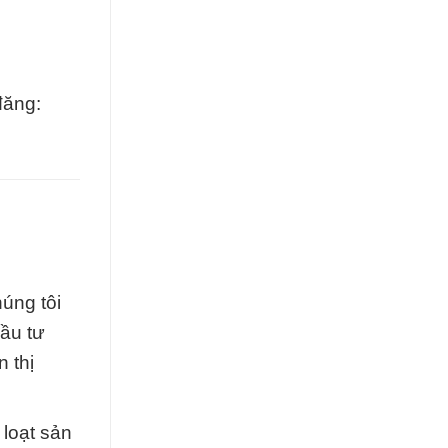
đăng:
úng tôi
ầu tư
 thị
 loạt sản