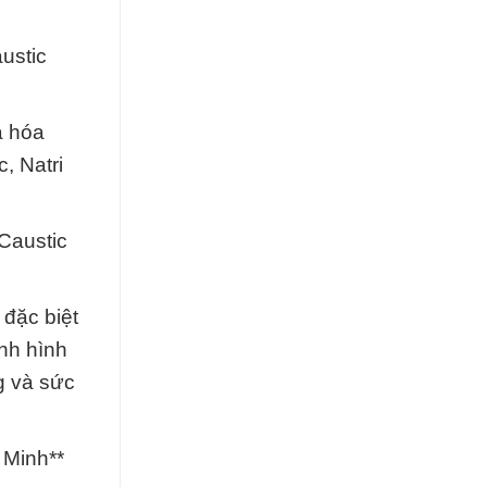
ustic
a hóa
, Natri
Caustic
 đặc biệt
ịnh hình
g và sức
 Minh**