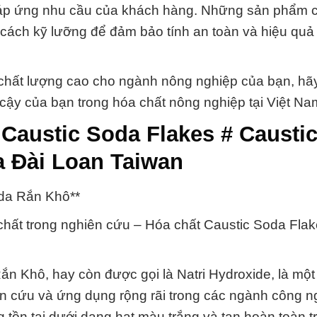
đáp ứng nhu cầu của khách hàng. Những sản phẩm 
cách kỹ lưỡng để đảm bảo tính an toàn và hiệu quả 
chất lượng cao cho ngành nông nghiệp của bạn, hãy
 cậy của bạn trong hóa chất nông nghiệp tại Việt Na
Caustic Soda Flakes # Causti
 Đài Loan Taiwan
da Rắn Khô**
 chất trong nghiên cứu – Hóa chất Caustic Soda Flak
n Khô, hay còn được gọi là Natri Hydroxide, là một
n cứu và ứng dụng rộng rãi trong các ngành công n
g tồn tại dưới dạng hạt màu trắng và tan hoàn toàn t