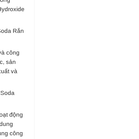
Hydroxide
 Soda Rắn
 và công
c, sản
xuất và
c Soda
hoạt động
 dung
dụng công