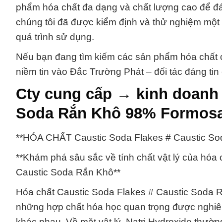
phẩm hóa chất đa dạng và chất lượng cao để 
chúng tôi đã được kiểm định và thử nghiệm một 
quá trình sử dụng.
Nếu bạn đang tìm kiếm các sản phẩm hóa chất 
niềm tin vào Đắc Trường Phát – đối tác đáng tin
Cty cung cấp → kinh doanh 
Soda Rắn Khô 98% Formosa
**HÓA CHẤT Caustic Soda Flakes # Caustic So
**Khám phá sâu sắc về tính chất vật lý của hóa
Caustic Soda Rắn Khô**
Hóa chất Caustic Soda Flakes # Caustic Soda Rắ
những hợp chất hóa học quan trọng được nghiê
khác nhau. Về mặt vật lý, Natri Hydroxide thườn