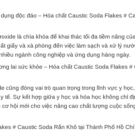
g dụng độc đáo – Hóa chất Caustic Soda Flakes # Ca
oxide là chìa khóa để khai thác tối đa tiềm năng củ
uất giấy và xà phòng đến việc làm sạch và xử lý nước
g nhiều ngành công nghiệp và ứng dụng hàng ngày.
ương lai sức khỏe – Hóa chất Caustic Soda Flakes # 
 cũng đóng vai trò quan trọng trong lĩnh vực y học,
t y tế. Sự kết hợp giữa y học và hóa học không chỉ đ
g cơ hội mới cho việc nâng cao chất lượng cuộc sốn
akes # Caustic Soda Rắn Khô tại Thành Phố Hồ Chí