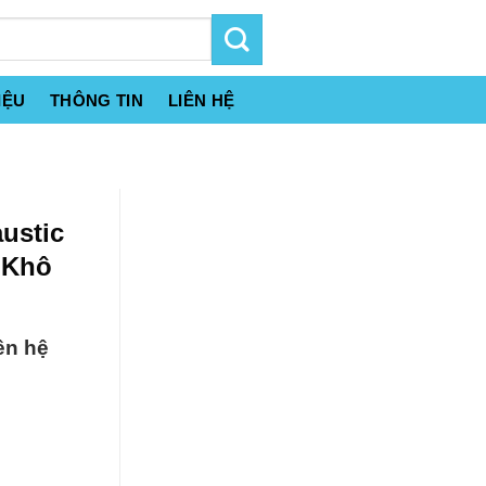
IỆU
THÔNG TIN
LIÊN HỆ
ustic
 Khô
ên hệ