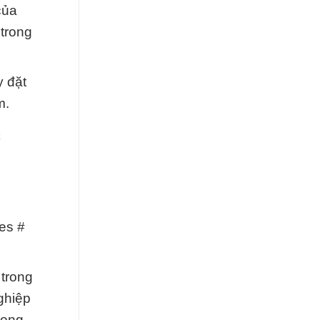
của
trong
 đặt
m.
c
es #
 trong
ghiệp
rong