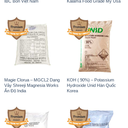
IBC Bồn Việt Nam
Kalama Food Grade Mỹ Usa
Magie Clorua – MGCL2 Dạng
KOH ( 90%) – Potassium
Vảy Shreeji Magnesia Works
Hydroxide Unid Hàn Quốc
Ấn Độ India
Korea