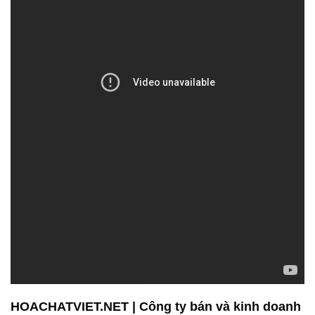
HOACHATVIET.NET | Công ty bán và kinh doanh
hóa chất tại Thành phố Hồ Chí Minh
CÔNG TY HÓA CHẤT ĐẮC TRƯỜNG PHÁT là đơn
vị hàng đầu trong lĩnh vực bán và phân phối hóa
chất công nghiệp tại Sài Gòn – Tp. Chúng tôi tự hào
cung cấp Sodium Acetate chất lượng cao, đáng tin
cậy, và tuân thủ các tiêu chuẩn chất lượng nghiêm
ngặt.
Sản phẩm của chúng tôi không chỉ đặc trưng bởi độ