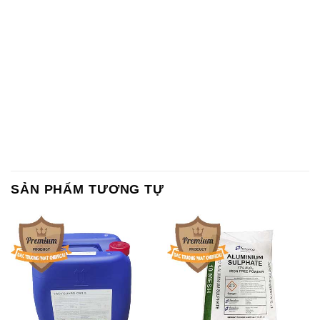
SẢN PHẨM TƯƠNG TỰ
Chất Bảo Quản CMIT Thái
Phèn Nhôm – Al2(SO4)3 17%
Lan Thailand
Ấn Độ India