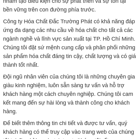
Đội ngũ nhân viên của chúng tôi là những chuyên gia
giàu kinh nghiệm, luôn sẵn sàng tư vấn và hỗ trợ
khách hàng một cách chuyên nghiệp. Chúng tôi cam
kết mang đến sự hài lòng và thành công cho khách
hàng.
Để biết thêm thông tin chi tiết và được tư vấn, quý
khách hàng có thể truy cập vào trang web của chúng
tôi tại địa chỉ hoachatviet.net. Chúng tôi rất mong
được phục vụ và xây dựng mối quan hệ cùng phát
triển lâu dài với quý khách hàng.
Bản quyền © 2016 hoachatviet.net
CÔNG TY XNK TM SX HÓA CHẤT ĐẮC TRƯỜNG PHÁT
Giấy chứng nhận Đăng ký Kinh doanh số 0304188681 do Sở Kế
hoạch và Đầu tư Thành phố Hồ Chí Minh cấp ngày 19-01-2017