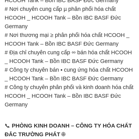
_ HCOOH Tank – Bồn IBC BASF Đức Germany
# Công ty chuyên phân phối và kinh doanh hóa chất
HCOOH _ HCOOH Tank – Bồn IBC BASF Đức
Germany
📞
PHÒNG KINH DOANH – CÔNG TY HÓA CHẤT
ĐẮC TRƯỜNG PHÁT
🌐
🌐 Website: https://hoachatviet.net/
📞 Hotline:
– 0933.920.505 – 028.3504.5555
– 028.3756.1835 – 028.3756.1840 –
028.3756.1841- 028.3756.1842
– 0932.660.696 – 0901.326.566 – 0906.387.866 –
0902.765.866