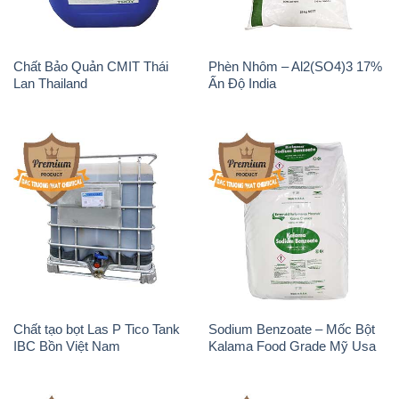
Chất tạo bọt Las P Tico Tank
Sodium Benzoate – Mốc Bột
IBC Bồn Việt Nam
Kalama Food Grade Mỹ Usa
Magie Clorua – MGCL2 Dạng
KOH ( 90%) – Potassium
Vảy Shreeji Magnesia Works
Hydroxide Unid Hàn Quốc