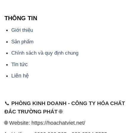
Liên hệ
📞
PHÒNG KINH DOANH - CÔNG TY HÓA CHẤT
ĐẮC TRƯỜNG PHÁT
🌐
🌐 Website: https://hoachatviet.net/
📞 Hotline: - 0933.920.505 - 028.3504.5555
- 028.3756.1835 - 028.3756.1840 - 028.3756.1841-
028.3756.1842
- 0932.660.696 - 0901.326.566 - 0906.387.866 -
0902.765.866
📧 Email: hoachat@dactruongphat.vn
ĐỊA CHỈ