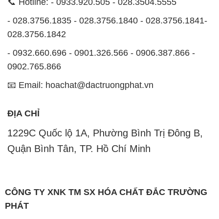
1229C Quốc lộ 1A, Phường Bình Trị Đông B,
Quận Bình Tân, TP. Hồ Chí Minh
CÔNG TY XNK TM SX HÓA CHẤT ĐẮC TRƯỜNG
PHÁT
Công ty Hóa Chất Đắc Trường Phát, hoạt động dưới
tên miền
hoachatviet.net
, tự hào là một đơn vị hàng
đầu trong lĩnh vực kinh doanh và phân phối các loại
hóa chất công nghiệp đa dạng, nhằm đáp ứng nhu
cầu sử dụng của khách hàng một cách tốt nhất.
Chúng tôi cam kết mang đến sự hài lòng và đáp ứng
mọi nhu cầu của khách hàng với tiêu chí hàng đầu.
Để đạt được mục tiêu này, chúng tôi cung cấp những