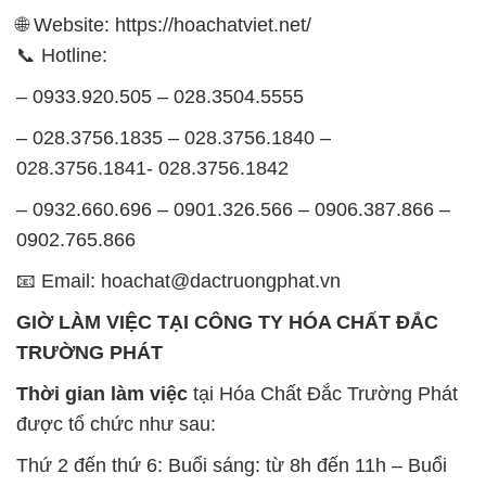
📧 Email: hoachat@dactruongphat.vn
GIỜ LÀM VIỆC TẠI CÔNG TY HÓA CHẤT ĐẮC
TRƯỜNG PHÁT
Thời gian làm việc
tại Hóa Chất Đắc Trường Phát
được tổ chức như sau:
Thứ 2 đến thứ 6: Buổi sáng: từ 8h đến 11h – Buổi
chiều: từ 12h30 đến 17h
Thứ 7: Buổi sáng: từ 8h đến 11h – Buổi chiều: từ
12h30 đến 16h
Chủ nhật: Nghỉ chủ nhật hàng tuần
Chúng tôi rất trân trọng thời gian và cam kết tuân
thủ giờ làm việc để đảm bảo sự hỗ trợ tốt nhất cho
khách hàng và đảm bảo hiệu suất công việc cao
nhất của nhân viên.