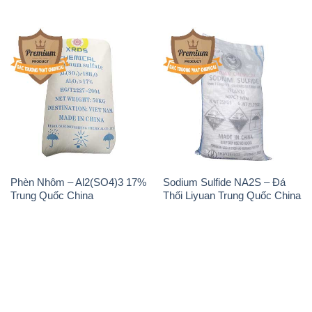
Phèn Nhôm – Al2(SO4)3 17%
Sodium Sulfide NA2S – Đá
Trung Quốc China
Thối Liyuan Trung Quốc China
THÔNG TIN
Giới thiệu
Sản phẩm
Chính sách và quy định chung
Tin tức