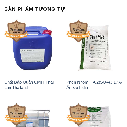
SẢN PHẨM TƯƠNG TỰ
Chất Bảo Quản CMIT Thái
Phèn Nhôm – Al2(SO4)3 17%
Lan Thailand
Ấn Độ India