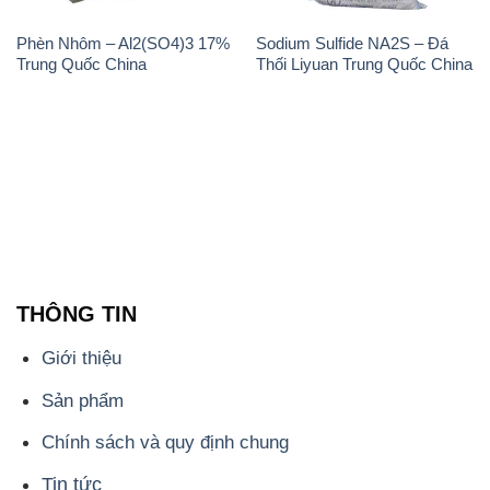
THÔNG TIN
Giới thiệu
Sản phẩm
Chính sách và quy định chung
Tin tức
Liên hệ
📞
PHÒNG KINH DOANH - CÔNG TY HÓA CHẤT
ĐẮC TRƯỜNG PHÁT
🌐
🌐 Website: https://hoachatviet.net/
📞 Hotline: - 0933.920.505 - 028.3504.5555