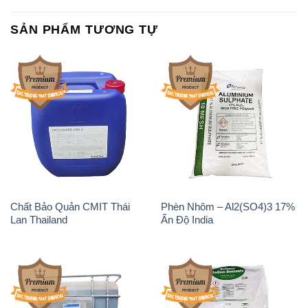
Chất Bảo Quản CMIT Thái
Phèn Nhôm – Al2(SO4)3 17%
Lan Thailand
Ấn Độ India
Chất tạo bọt Las P Tico Tank
Sodium Benzoate – Mốc Bột
IBC Bồn Việt Nam
Kalama Food Grade Mỹ Usa