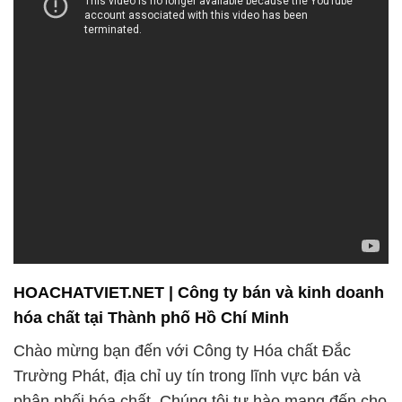
HOACHATVIET.NET | Công ty bán và kinh doanh
hóa chất tại Thành phố Hồ Chí Minh
Chào mừng bạn đến với Công ty Hóa chất Đắc
Trường Phát, địa chỉ uy tín trong lĩnh vực bán và
phân phối hóa chất. Chúng tôi tự hào mang đến cho
khách hàng không chỉ là sản phẩm chất lượng mà
còn trải nghiệm mua sắm độc đáo.
Cam kết của chúng tôi là không ngừng phát triển và
nâng cao hiệu suất để đáp ứng mọi nhu cầu của
khách hàng, giữ vững vị trí hàng đầu trong ngành
công nghiệp hóa chất. Chúng tôi không chỉ cung
cấp sản phẩm, mà còn chú trọng đến sự hỗ trợ
chuyên nghiệp trong quá trình sử dụng sản phẩm,