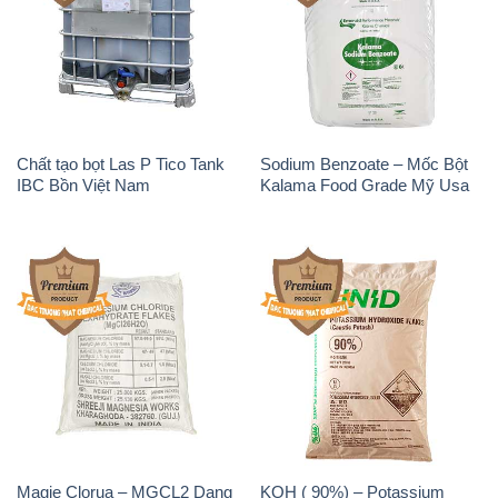
Magie Clorua – MGCL2 Dạng
KOH ( 90%) – Potassium
Vảy Shreeji Magnesia Works
Hydroxide Unid Hàn Quốc
Ấn Độ India
Korea