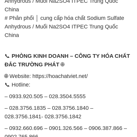
🌐 Website: https://hoachatviet.net/
📞 Hotline:
– 0933.920.505 – 028.3504.5555
– 028.3756.1835 – 028.3756.1840 –
028.3756.1841- 028.3756.1842
– 0932.660.696 – 0901.326.566 – 0906.387.866 –
0902.765.866
📧 Email: hoachat@dactruongphat.vn
GIỜ LÀM VIỆC TẠI CÔNG TY HÓA CHẤT ĐẮC
TRƯỜNG PHÁT
Thời gian làm việc
tại Hóa Chất Đắc Trường Phát
được tổ chức như sau:
Thứ 2 đến thứ 6: Buổi sáng: từ 8h đến 11h – Buổi
chiều: từ 12h30 đến 17h