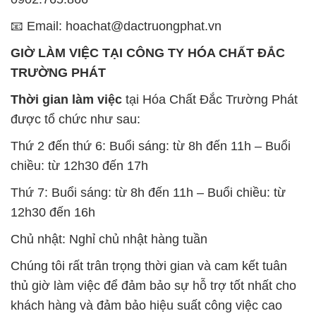
Thứ 7: Buổi sáng: từ 8h đến 11h – Buổi chiều: từ
12h30 đến 16h
Chủ nhật: Nghỉ chủ nhật hàng tuần
Chúng tôi rất trân trọng thời gian và cam kết tuân
thủ giờ làm việc để đảm bảo sự hỗ trợ tốt nhất cho
khách hàng và đảm bảo hiệu suất công việc cao
nhất của nhân viên.
BẢN ĐỒ MAP TẠI CÔNG TY HÓA CHẤT ĐẮC
TRƯỜNG PHÁT
ĐỊA CHỈ: 1229C Quốc lộ 1A, Phường Bình Trị
Đông B, Quận Bình Tân, Sài Gòn TP. Hồ Chí
Minh