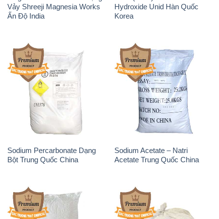
Sodium Percarbonate Dạng
Sodium Acetate – Natri
Bột Trung Quốc China
Acetate Trung Quốc China
Sodium Benzoate – Mốc Bột
Sodium Bicarbonate – Bicar
Chữ Cam Food Grade Trung
NaHCO3 Food Grade 3 Chữ
Quốc China
GGG Bao Jumbo ( Bành )
Trung Quốc China