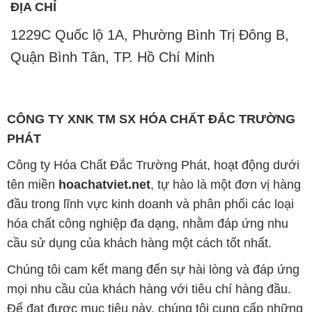
tên miền
hoachatviet.net
, tự hào là một đơn vị hàng
đầu trong lĩnh vực kinh doanh và phân phối các loại
hóa chất công nghiệp đa dạng, nhằm đáp ứng nhu
cầu sử dụng của khách hàng một cách tốt nhất.
Chúng tôi cam kết mang đến sự hài lòng và đáp ứng
mọi nhu cầu của khách hàng với tiêu chí hàng đầu.
Để đạt được mục tiêu này, chúng tôi cung cấp những
sản phẩm hóa chất chất lượng cao với giá thành hợp
lý, tạo nên giá trị thực sự cho khách hàng.
Uy tín là nguyên tắc hàng đầu trong hoạt động kinh
doanh của chúng tôi. Chúng tôi luôn ý thức rằng mỗi
sản phẩm mà chúng tôi cung cấp cần phải đáp ứng
tiêu chuẩn chất lượng cao, đảm bảo sự hài lòng của
đối tác. Đồng thời, chúng tôi luôn đặt mức giá hợp lý,
nhằm tạo điều kiện cho sự phát triển và sự tồn tại