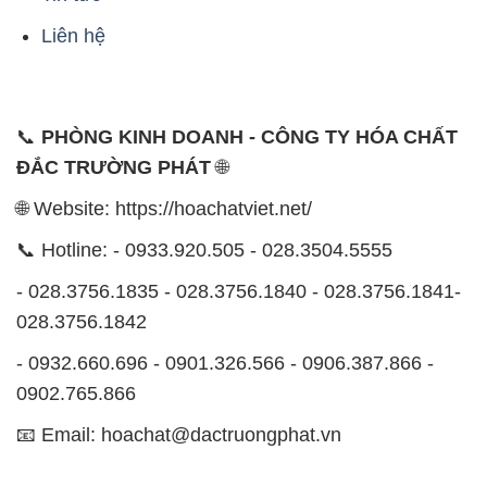
- 028.3756.1835 - 028.3756.1840 - 028.3756.1841-
028.3756.1842
- 0932.660.696 - 0901.326.566 - 0906.387.866 -
0902.765.866
📧 Email: hoachat@dactruongphat.vn
ĐỊA CHỈ
1229C Quốc lộ 1A, Phường Bình Trị Đông B,
Quận Bình Tân, TP. Hồ Chí Minh
CÔNG TY XNK TM SX HÓA CHẤT ĐẮC TRƯỜNG
PHÁT
Công ty Hóa Chất Đắc Trường Phát, hoạt động dưới