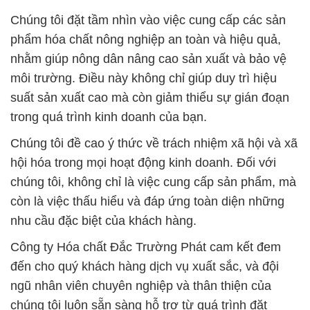
chúng tôi, không chỉ là việc cung cấp sản phẩm, mà
còn là việc thấu hiểu và đáp ứng toàn diện những
nhu cầu đặc biệt của khách hàng.
Công ty Hóa chất Đắc Trường Phát cam kết đem
đến cho quý khách hàng dịch vụ xuất sắc, và đội
ngũ nhân viên chuyên nghiệp và thân thiện của
chúng tôi luôn sẵn sàng hỗ trợ từ quá trình đặt
hàng, giao hàng đến sau khi sản phẩm được giao
đến tay quý khách. Chân thành cảm ơn sự tin
tưởng và lựa chọn của quý khách hàng.
# Cung cấp / kinh doanh hóa chất Sodium Sulfate
Anhydrous / Muối Na2SO4 ITPEC Trung Quốc
China
# Nơi chuyên cung cấp _ cung ứng hóa chất
Sodium Sulfate Anhydrous / Muối Na2SO4 ITPEC