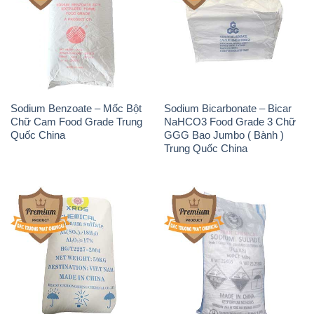
Phèn Nhôm – Al2(SO4)3 17%
Sodium Sulfide NA2S – Đá
Trung Quốc China
Thối Liyuan Trung Quốc China