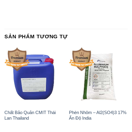
SẢN PHẨM TƯƠNG TỰ
Chất Bảo Quản CMIT Thái
Phèn Nhôm – Al2(SO4)3 17%
Lan Thailand
Ấn Độ India