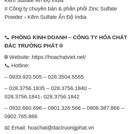
Kẽm Sulfate Ấn Độ India
# Công ty chuyên bán & phân phối Zinc Sulfate
Powder › Kẽm Sulfate Ấn Độ India
📞
PHÒNG KINH DOANH – CÔNG TY HÓA CHẤT
ĐẮC TRƯỜNG PHÁT
🌐
🌐 Website: https://hoachatviet.net/
📞 Hotline:
– 0933.920.505 – 028.3504.5555
– 028.3756.1835 – 028.3756.1840 –
028.3756.1841- 028.3756.1842
– 0932.660.696 – 0901.326.566 – 0906.387.866 –
0902.765.866
📧 Email: hoachat@dactruongphat.vn