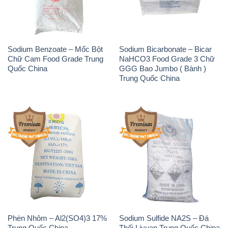
Sodium Benzoate – Mốc Bột
Sodium Bicarbonate – Bicar
Chữ Cam Food Grade Trung
NaHCO3 Food Grade 3 Chữ
Quốc China
GGG Bao Jumbo ( Bành )
Trung Quốc China
Phèn Nhôm – Al2(SO4)3 17%
Sodium Sulfide NA2S – Đá
Trung Quốc China
Thối Liyuan Trung Quốc China