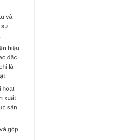
ầu và
 sự
.
iện hiệu
tạo đặc
hỉ là
ật.
i hoạt
n xuất
ục sản
 và góp