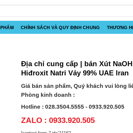
 PHẨM
CHÍNH SÁCH VÀ QUY ĐỊNH CHUNG
THƯƠNG H
Địa chỉ cung cấp | bán Xút NaOH
Hiđroxit Natri Vảy 99% UAE Iran
Giá bán sản phẩm, Quý khách vui lòng li
Phòng kinh doanh :
Hotline : 028.3504.5555 - 0933.920.505
ZALO : 0933.920.505
[contact-form-7 id="1116"]