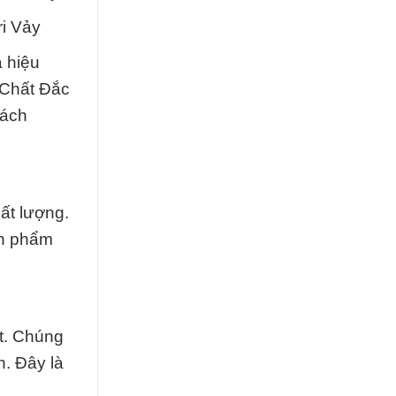
ri Vảy
à hiệu
 Chất Đắc
hách
ất lượng.
ản phẩm
t. Chúng
. Đây là