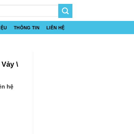
IỆU
THÔNG TIN
LIÊN HỆ
 Vảy \
ên hệ