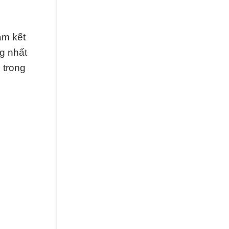
am kết
g nhất
 trong