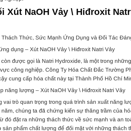
i Xút NaOH Vảy \ Hiđroxit Natr
y: Thách Thức, Sức Mạnh Ứng Dụng và Đối Tác Đán
ứng dụng – Xút NaOH Vảy \ Hiđroxit Natri Vảy
 còn được gọi là Natri Hydroxide, là một trong nhữn
ĩnh vực công nghiệp. Công Ty Hóa Chất Đắc Trường Ph
in cậy cung cấp hóa chất này tại Thành Phố Hồ Chí Mi
p năng lượng – Xút NaOH Vảy \ Hiđroxit Natri Vảy
 vai trò quan trọng trong quá trình sản xuất năng l
năm, chúng ta đã chứng kiến sự thăng trầm của hó
, từ đó đặt ra những thách thức về sức mạnh và an t
 sản phẩm chất lượng để đối mặt với những thách t