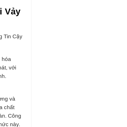
i Vảy
g Tin Cậy
g hóa
át, với
nh.
ượng và
a chất
oàn. Công
hức này.