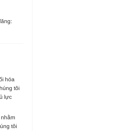
đăng:
ối hóa
húng tôi
ủ lực
, nhằm
úng tôi