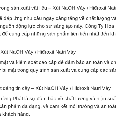
ong sản xuất vật liệu – Xút NaOH Vảy \ Hiđroxit Nat
 để đáp ứng nhu cầu ngày càng tăng về chất lượng v
là nguồn động lực cho sự sáng tạo này. Công Ty Hóa
t để cung cấp những sản phẩm tiên tiến nhất đến k
 Xút NaOH Vảy \ Hiđroxit Natri Vảy
bí mật và kiểm soát cao cấp để đảm bảo an toàn và ch
bí mật trong quy trình sản xuất và cung cấp các s
t đáng tin cậy – Xút NaOH Vảy \ Hiđroxit Natri Vảy
ờng Phát là sự đảm bảo về chất lượng và hiệu suấ
sản phẩm đa dạng, và cam kết môi trường và an toàn
và khách hàng.